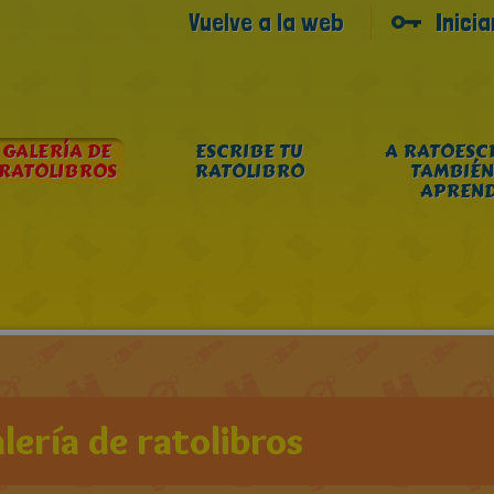
Vuelve a la web
Inici
GALERÍA DE
ESCRIBE TU
A RATOESC
RATOLIBROS
RATOLIBRO
TAMBIÉN
APREN
lería de ratolibros