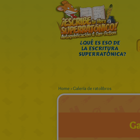
¿QUÉ ES ESO DE
LA ESCRITURA
SUPERRATÓNICA?
Home
›
Galería de ratolibros
Ga