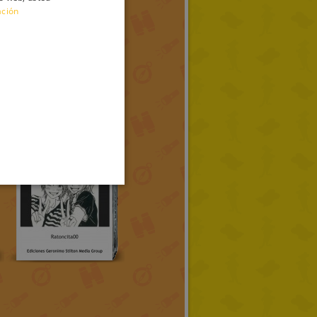
ación
ENGLISH
FRENCH
GERMAN
SPANISH
LITHUANIAN
HUNGARIAN
PORTUGUESE
TURKISH
GREEK
RUSSIAN
DUTCH
CATALAN