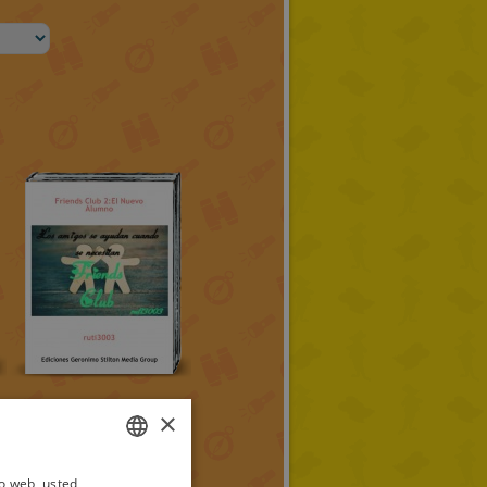
×
io web, usted
ITALIAN