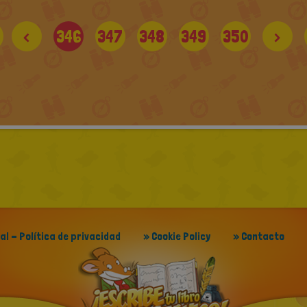
<
346
347
348
349
350
>
gal - Política de privacidad
» Cookie Policy
» Contacto