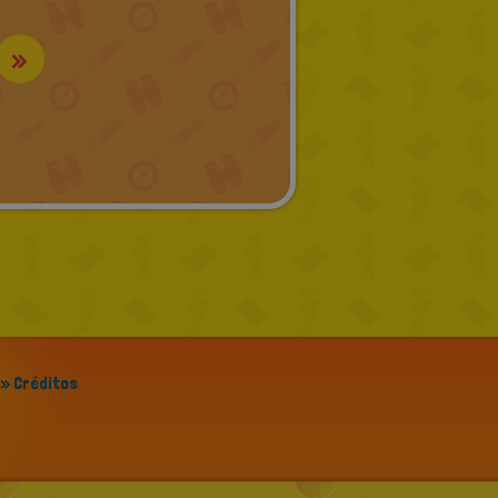
»
» Créditos