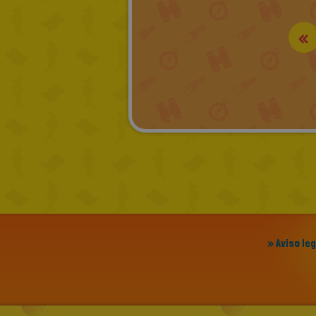
«
» Aviso le