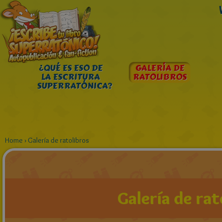
¿QUÉ ES ESO DE
GALERÍA DE
LA ESCRITURA
RATOLIBROS
SUPERRATÓNICA?
Home
›
Galería de ratolibros
Galería de rat