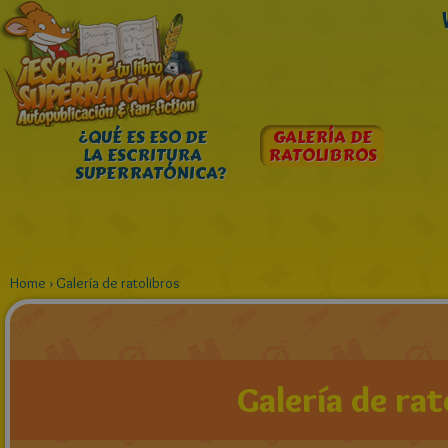
¿QUÉ ES ESO DE
GALERÍA DE
LA ESCRITURA
RATOLIBROS
SUPERRATÓNICA?
Home
›
Galería de ratolibros
Galería de rat