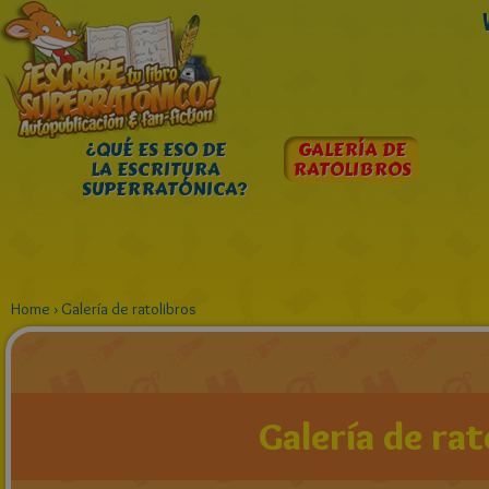
¿QUÉ ES ESO DE
GALERÍA DE
LA ESCRITURA
RATOLIBROS
SUPERRATÓNICA?
Home
›
Galería de ratolibros
Galería de rat