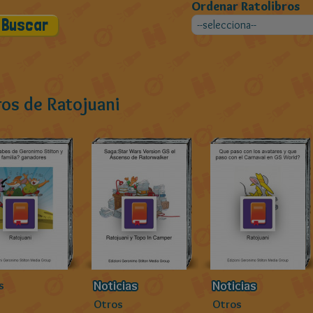
Ordenar Ratolibros
ros de Ratojuani
Noticias
Noticias
s
Otros
Otros