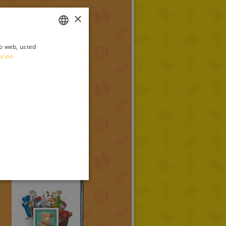
×
io web, usted
ITALIAN
ación
ENGLISH
FRENCH
GERMAN
SPANISH
Otros
LITHUANIAN
HUNGARIAN
PORTUGUESE
TURKISH
GREEK
RUSSIAN