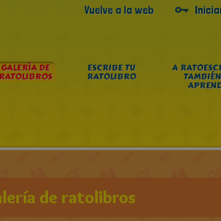
Vuelve a la web
Inici
GALERÍA DE
ESCRIBE TU
A RATOESC
RATOLIBROS
RATOLIBRO
TAMBIÉN
APREN
lería de ratolibros