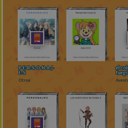
P-E-R-S-O-N-A-J-
el co
E-S
fueg
Otros
Avent