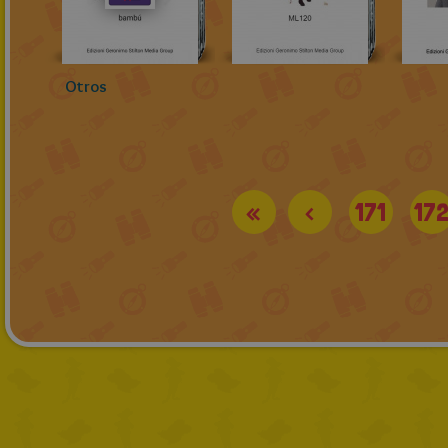
Otros
«
<
171
17