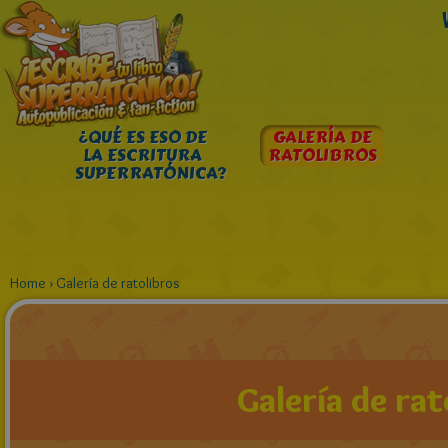
¿QUÉ ES ESO DE
GALERÍA DE
LA ESCRITURA
RATOLIBROS
SUPERRATÓNICA?
Home
›
Galería de ratolibros
Galería de rat