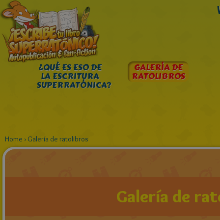
¿QUÉ ES ESO DE
GALERÍA DE
LA ESCRITURA
RATOLIBROS
SUPERRATÓNICA?
Home
›
Galería de ratolibros
Galería de rat