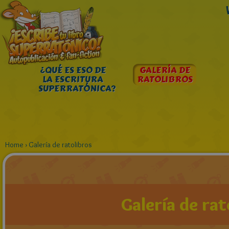
¿QUÉ ES ESO DE
GALERÍA DE
LA ESCRITURA
RATOLIBROS
SUPERRATÓNICA?
Home
›
Galería de ratolibros
Galería de rat