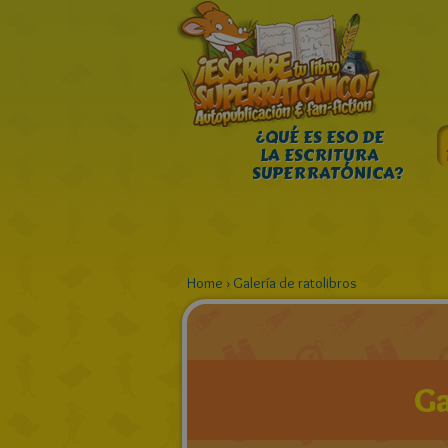
¿QUÉ ES ESO DE
LA ESCRITURA
SUPERRATÓNICA?
Home
›
Galería de ratolibros
Ga