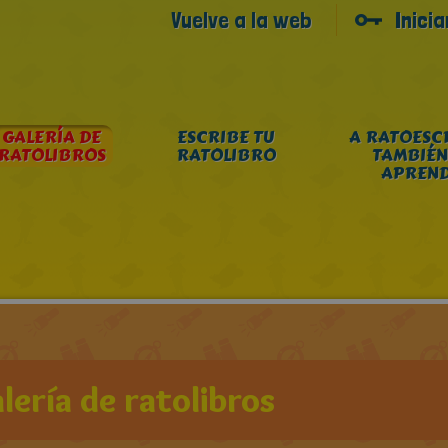
Vuelve a la web
Inici
GALERÍA DE
ESCRIBE TU
A RATOESC
RATOLIBROS
RATOLIBRO
TAMBIÉN
APREN
lería de ratolibros