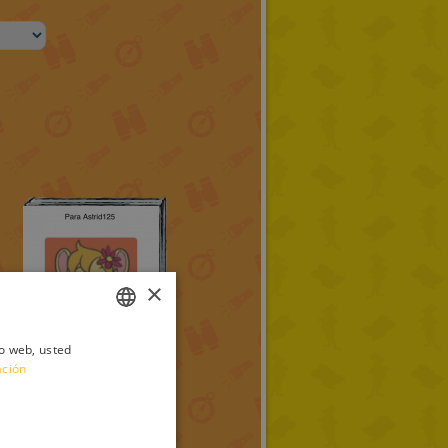
×
io web, usted
ITALIAN
ación
ENGLISH
FRENCH