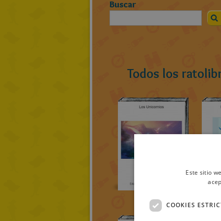
Buscar
Todos los ratolib
Este sitio w
acep
COOKIES ESTRI