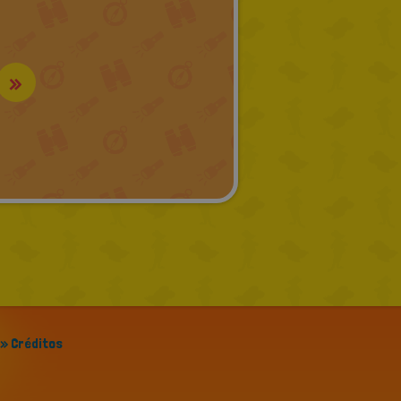
»
» Créditos