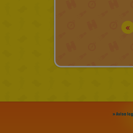
«
» Aviso le