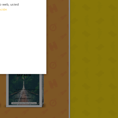
io web, usted
ITALIAN
ación
ENGLISH
FRENCH
GERMAN
SPANISH
LITHUANIAN
HUNGARIAN
PORTUGUESE
TURKISH
GREEK
RUSSIAN
DUTCH
CATALAN