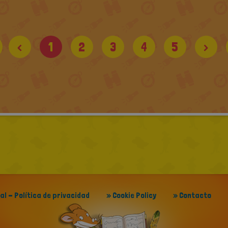
<
1
2
3
4
5
>
gal - Política de privacidad
» Cookie Policy
» Contacto