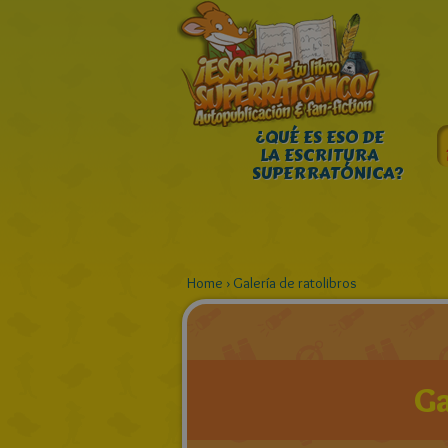
¿QUÉ ES ESO DE
LA ESCRITURA
SUPERRATÓNICA?
Home
›
Galería de ratolibros
Ga