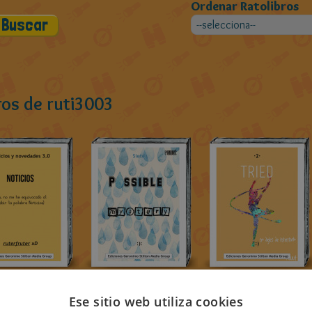
Ordenar Ratolibros
ros de ruti3003
Ese sitio web utiliza cookies