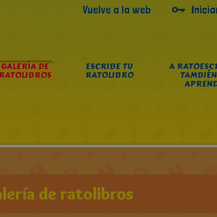
Vuelve a la web
Inici
GALERÍA DE
ESCRIBE TU
A RATOESC
RATOLIBROS
RATOLIBRO
TAMBIÉN
APREN
lería de ratolibros