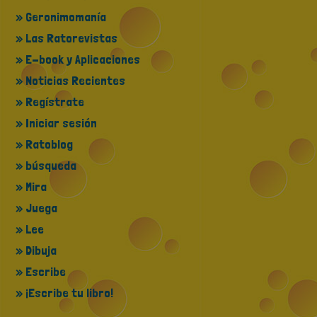
» Geronimomanía
» Las Ratorevistas
» E-book y Aplicaciones
» Noticias Recientes
» Regístrate
» Iniciar sesión
» Ratoblog
» búsqueda
» Mira
» Juega
» Lee
» Dibuja
» Escribe
» ¡Escribe tu libro!