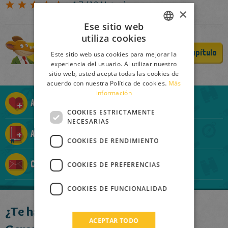
4.7
(
12
Votos)
×
Ese sitio web
utiliza cookies
ITALIAN
Comprar
Lee un capítulo
Este sitio web usa cookies para mejorar la
ENGLISH
experiencia del usuario. Al utilizar nuestro
sitio web, usted acepta todas las cookies de
FRENCH
acuerdo con nuestra Política de cookies.
Más
información
GERMAN
Añadir a la Ratolista
SPANISH
COOKIES ESTRICTAMENTE
NECESARIAS
LITHUANIAN
Añadir a la Ratocolección
COOKIES DE RENDIMIENTO
HUNGARIAN
Contárselo a un amigo
PORTUGUESE
COOKIES DE PREFERENCIAS
TURKISH
COOKIES DE FUNCIONALIDAD
GREEK
¿Te ha gustado este libro?
RUSSIAN
ACEPTAR TODO