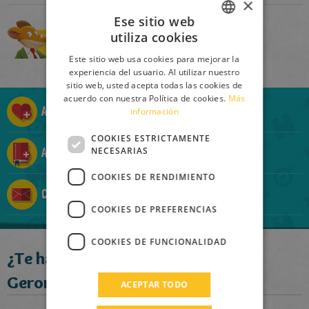
×
Ese sitio web
utiliza cookies
Comprar
ITALIAN
Este sitio web usa cookies para mejorar la
ENGLISH
experiencia del usuario. Al utilizar nuestro
sitio web, usted acepta todas las cookies de
FRENCH
acuerdo con nuestra Política de cookies.
Más
Añadir a la Ratolista
información
GERMAN
SPANISH
COOKIES ESTRICTAMENTE
NECESARIAS
Añadir a la Ratocolección
LITHUANIAN
COOKIES DE RENDIMIENTO
HUNGARIAN
Contárselo a un amigo
PORTUGUESE
COOKIES DE PREFERENCIAS
TURKISH
COOKIES DE FUNCIONALIDAD
¿Te ha gustado este libro?
GREEK
RUSSIAN
Geronimo recomienda:
ACEPTAR TODO
DUTCH