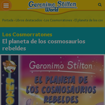
Portada
›
Libros destacados
›
Los Cosmorratones
›
El planeta de los co
Los Cosmorratones
El planeta de los cosmosaurios
rebeldes