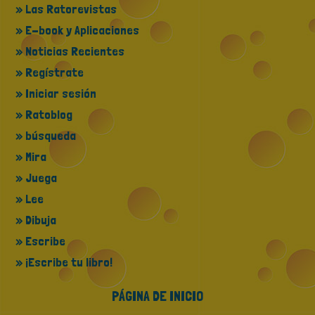
» Las Ratorevistas
» E-book y Aplicaciones
» Noticias Recientes
» Regístrate
» Iniciar sesión
» Ratoblog
» búsqueda
» Mira
» Juega
» Lee
» Dibuja
» Escribe
» ¡Escribe tu libro!
PÁGINA DE INICIO