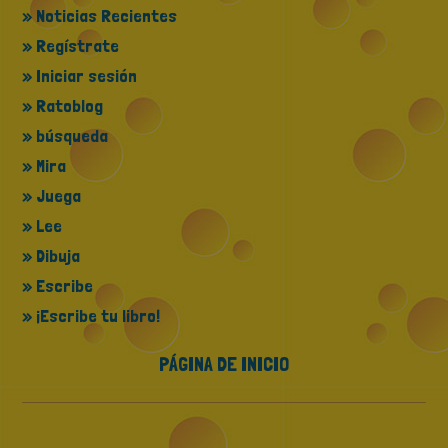
» Noticias Recientes
» Regístrate
» Iniciar sesión
» Ratoblog
» búsqueda
» Mira
» Juega
» Lee
» Dibuja
» Escribe
» ¡Escribe tu libro!
PÁGINA DE INICIO