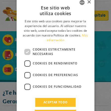
×
Ese sitio web
utiliza cookies
Comprar
Lee un capítulo
ITALIAN
Este sitio web usa cookies para mejorar la
ENGLISH
experiencia del usuario. Al utilizar nuestro
sitio web, usted acepta todas las cookies de
FRENCH
acuerdo con nuestra Política de cookies.
Más
Añadir a la Ratolista
información
GERMAN
SPANISH
COOKIES ESTRICTAMENTE
NECESARIAS
Añadir a la Ratocolección
LITHUANIAN
COOKIES DE RENDIMIENTO
HUNGARIAN
Contárselo a un amigo
PORTUGUESE
COOKIES DE PREFERENCIAS
TURKISH
COOKIES DE FUNCIONALIDAD
¿Te ha gustado este libro?
GREEK
Geronimo recomienda:
RUSSIAN
ACEPTAR TODO
DUTCH