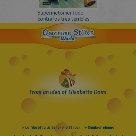
Supermetomentodo
contra los tres terribles
From an idea of Elisabetta Dami
» La filosofiía de Geronimo Stilton
» Cambiar idioma