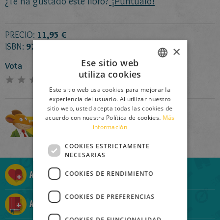
¿Te ha gustado este libro?
¡Puntúalo!
PRECIO:
11,95 €
ISBN:
978-84-08-11876-3
×
Ese sitio web
Vota
utiliza cookies
ITALIAN
0
(
0
Votos)
Este sitio web usa cookies para mejorar la
ENGLISH
experiencia del usuario. Al utilizar nuestro
sitio web, usted acepta todas las cookies de
FRENCH
acuerdo con nuestra Política de cookies.
Más
Comprar
información
GERMAN
SPANISH
COOKIES ESTRICTAMENTE
NECESARIAS
LITHUANIAN
Añadir a la Ratolista
COOKIES DE RENDIMIENTO
HUNGARIAN
PORTUGUESE
COOKIES DE PREFERENCIAS
Añadir a la Ratocolección
TURKISH
COOKIES DE FUNCIONALIDAD