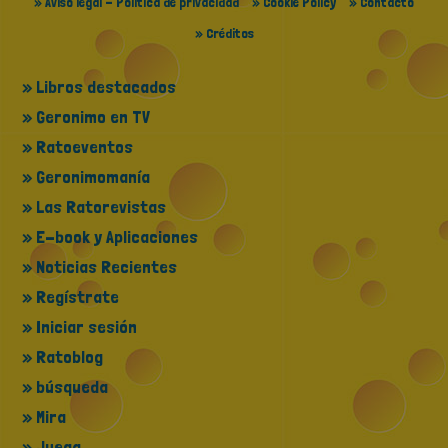
» Aviso legal - Política de privacidad
» Cookie Policy
» Contacto
» Créditos
» Libros destacados
» Geronimo en TV
» Ratoeventos
» Geronimomanía
» Las Ratorevistas
» E-book y Aplicaciones
» Noticias Recientes
» Regístrate
» Iniciar sesión
» Ratoblog
» búsqueda
» Mira
» Juega