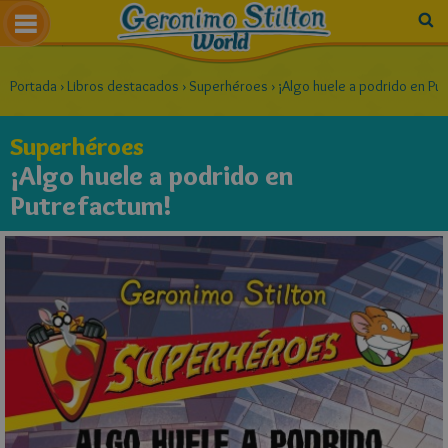
Portada
›
Libros destacados
›
Superhéroes
›
¡Algo huele a podrido en Pu
Superhéroes
¡Algo huele a podrido en
Putrefactum!