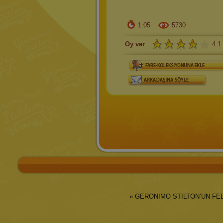
1:05
5730
Oy ver
4.1
» GERONIMO STILTON’UN FE