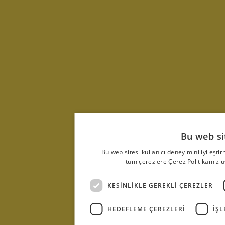
Bu web sit
Bu web sitesi kullanıcı deneyimini iyileşti
tüm çerezlere Çerez Politikamız 
KESINLIKLE GEREKLI ÇEREZLER
HEDEFLEME ÇEREZLERI
İŞL