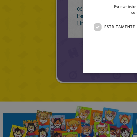
Este website
06 Maio 2019
con
Feira do Livro Escola 
Link dos vídeos: Video 
ESTRITAMENTE 