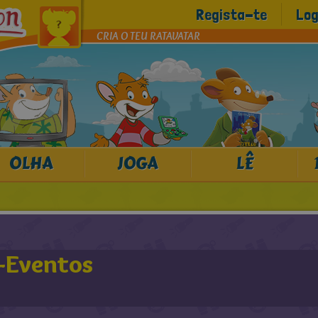
Regista-te
Log
CRIA O TEU RATAVATAR
OLHA
JOGA
LÊ
-Eventos