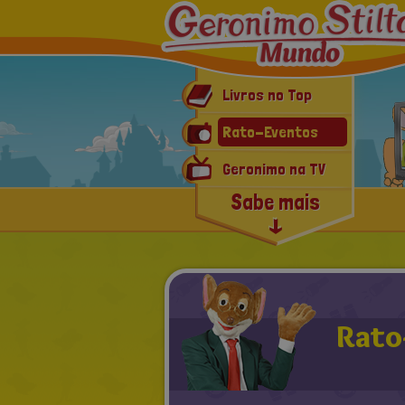
Livros no Top
Rato-Eventos
Geronimo na TV
Sabe mais
Geronimo Mania
Últimas notícias
Rato