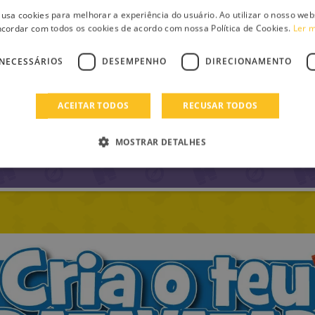
 usa cookies para melhorar a experiência do usuário. Ao utilizar o nosso webs
cordar com todos os cookies de acordo com nossa Política de Cookies.
Ler 
de Mira Sintra
1 Video 2
NECESSÁRIOS
DESEMPENHO
DIRECIONAMENTO
ACEITAR TODOS
RECUSAR TODOS
«
<
1
2
3
4
5
>
MOSTRAR DETALHES