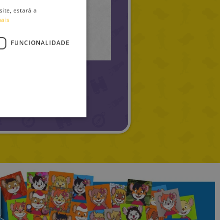
ite, estará a
ITALIAN
mais
ENGLISH
FUNCIONALIDADE
FRENCH
GERMAN
SPANISH
»
LITHUANIAN
HUNGARIAN
PORTUGUESE
TURKISH
GREEK
RUSSIAN
DUTCH
CATALAN