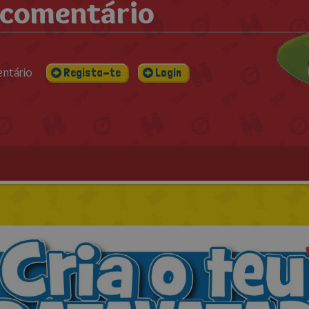
 comentário
entário
Regista-te
Login