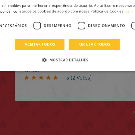
Tea Stilton, enviada especial do Diário dos 
 usa cookies para melhorar a experiência do usuário. Ao utilizar o nosso webs
cordar com todos os cookies de acordo com nossa Política de Cookies.
Ler 
aventura extrarrática das Tea Sisters em
O Pr
o
NECESSÁRIOS
DESEMPENHO
DIRECIONAMENTO
Este ano, em Topford, tem lugar o prestigia
«Ratos para a Ciência». As Tea Sisters parti
especial, mas deverão proteger-se das Vanill
ACEITAR TODOS
RECUSAR TODOS
para sabotar os seus projetos!
MOSTRAR DETALHES
VOTAR
5
(
2
Votos)