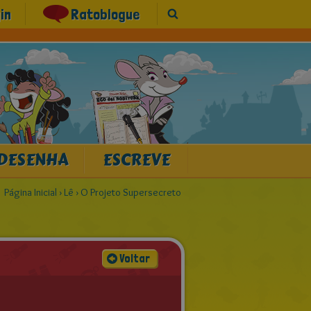
in
Ratoblogue
DESENHA
ESCREVE
Página Inicial
›
Lê
›
O Projeto Supersecreto
Voltar