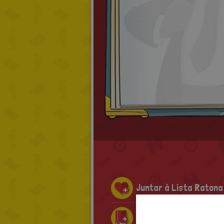
Juntar à Lista Ratona
Juntar à Coleção Rat