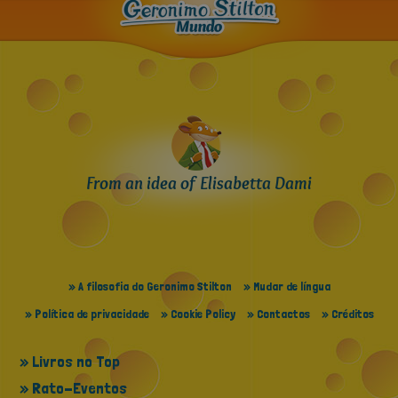
From an idea of Elisabetta Dami
» A filosofia do Geronimo Stilton
» Mudar de língua
» Política de privacidade
» Cookie Policy
» Contactos
» Créditos
» Livros no Top
» Rato-Eventos