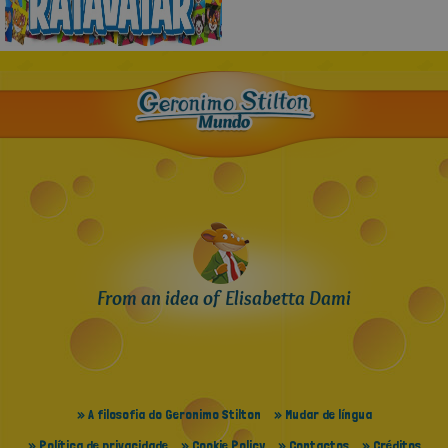
From an idea of Elisabetta Dami
» A filosofia do Geronimo Stilton
» Mudar de língua
» Política de privacidade
» Cookie Policy
» Contactos
» Créditos