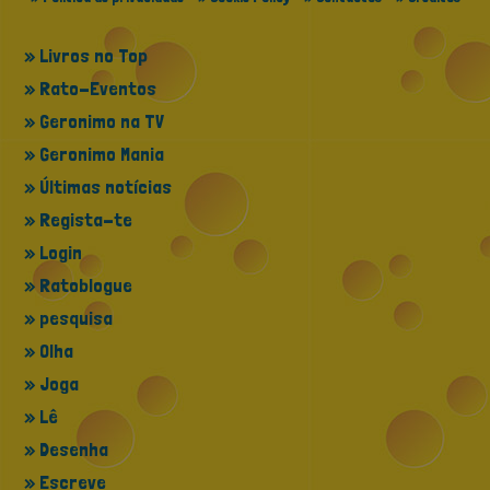
» Livros no Top
» Rato-Eventos
» Geronimo na TV
» Geronimo Mania
» Últimas notícias
» Regista-te
» Login
» Ratoblogue
» pesquisa
» Olha
» Joga
» Lê
» Desenha
» Escreve