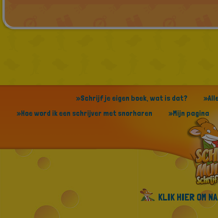
»Schrijf je eigen boek, wat is dat?
»All
»Hoe word ik een schrijver met snorharen
»Mijn pagina
KLIK HIER OM N