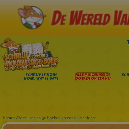
SCHRIJF JE EIGEN
ALLE MUIZENISSIGE
SCH
BOEK, WAT IS DAT?
BOEKEN OP EEN RIJ
Home
›
Alle muizenissige boeken op een rij
›
het feest