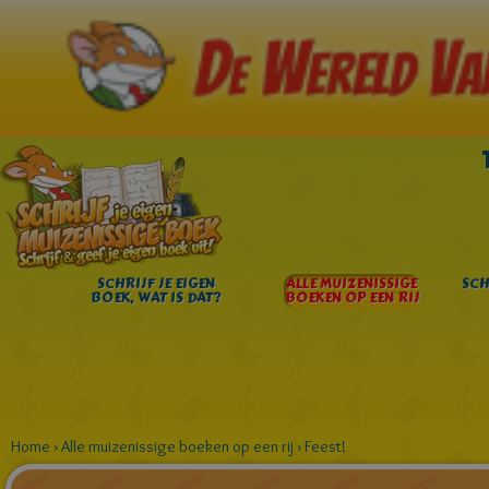
SCHRIJF JE EIGEN
ALLE MUIZENISSIGE
SCH
BOEK, WAT IS DAT?
BOEKEN OP EEN RIJ
Home
›
Alle muizenissige boeken op een rij
›
Feest!