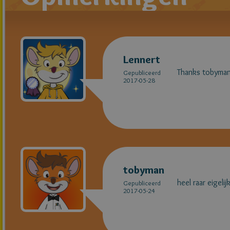
Lennert
Thanks tobyman
Gepubliceerd
2017-05-28
tobyman
heel raar eigeli
Gepubliceerd
2017-05-24