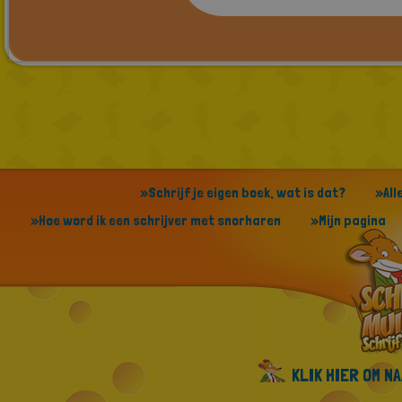
»Schrijf je eigen boek, wat is dat?
»All
»Hoe word ik een schrijver met snorharen
»Mijn pagina
KLIK HIER OM N