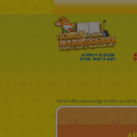
SCHRIJF JE EIGEN
A
BOEK, WAT IS DAT?
B
Home
›
Alle muizenissige boeken op een rij
Al