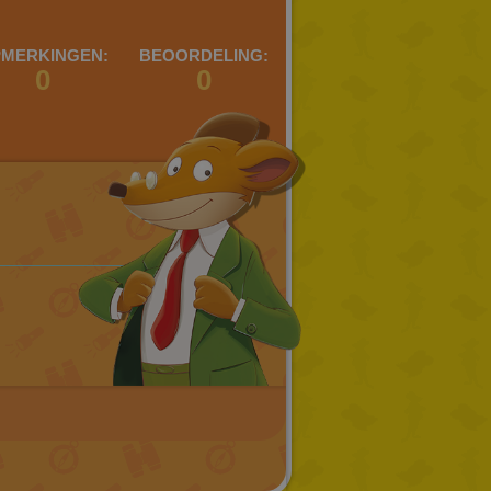
GREEK
RUSSIAN
MERKINGEN:
BEOORDELING:
0
0
DUTCH
CATALAN