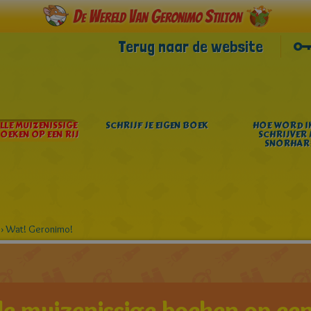
Terug naar de website
LLE MUIZENISSIGE
SCHRIJF JE EIGEN BOEK
HOE WORD IK
OEKEN OP EEN RIJ
SCHRIJVER 
SNORHAR
›
Wat! Geronimo!
le muizenissige boeken op een 