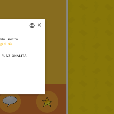
×
ndo il nostro
ITALIAN
gi di più
ENGLISH
FUNZIONALITÀ
FRENCH
GERMAN
SPANISH
LITHUANIAN
HUNGARIAN
PORTUGUESE
TURKISH