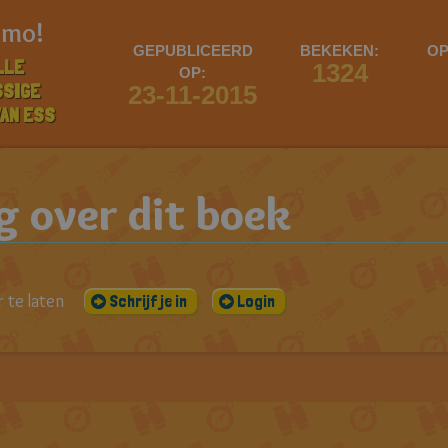
imo!
GEPUBLICEERD
BEKEKEN:
OP
LLE
1324
OP:
SSIGE
23-11-2015
VAN ESS
 over dit boek
 te laten
Schrijf je in
Login