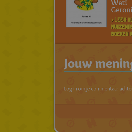
Wat!
Geron
> LEES A
MUIZENI
BOEKEN 
Jouw mening
Log in om je commentaar achter