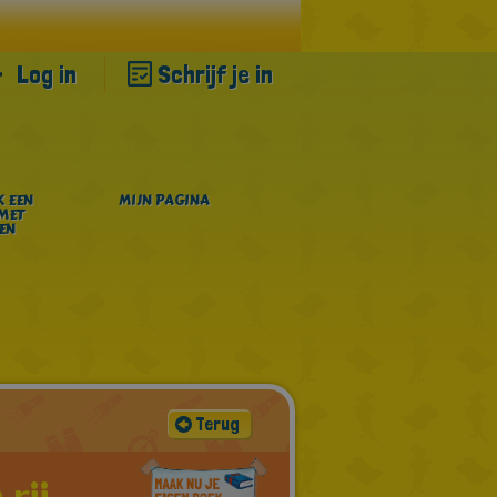
Log in
Schrijf je in
 EEN
MIJN PAGINA
MET
EN
Terug
rij