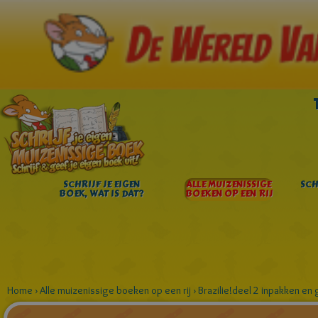
SCHRIJF JE EIGEN
ALLE MUIZENISSIGE
SCH
BOEK, WAT IS DAT?
BOEKEN OP EEN RIJ
Home
›
Alle muizenissige boeken op een rij
›
Brazilie!deel 2 inpakken en 