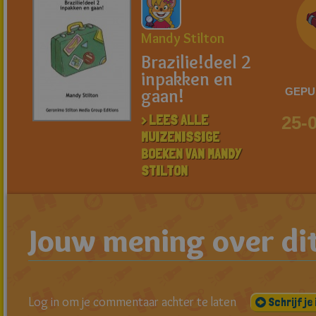
Mandy Stilton
Brazilie!deel 2
inpakken en
gaan!
GEPU
> LEES ALLE
25-
MUIZENISSIGE
BOEKEN VAN MANDY
STILTON
Jouw mening over di
Log in om je commentaar achter te laten
Schrijf je 