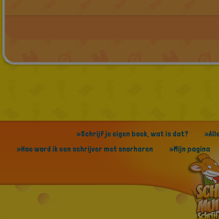
»Schrijf je eigen boek, wat is dat?
»All
»Hoe word ik een schrijver met snorharen
»Mijn pagina