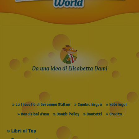
Da una idea di Elisabetta Dami
» La filosofia di Geronimo Stilton
» Cambia lingua
» Note legali
» Condizioni d'uso
» Cookie Policy
» Contatti
» Credits
» Libri al Top