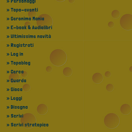
» Personaggi
» Topo-eventi
» Geronimo Mania
» E-book & Audiolibri
» Ultimissime novità
» Registrati
» Log in
» Topoblog
» Cerca
» Guarda
» Gioca
» Leggi
» Disegna
» Scrivi
» Scrivi stratopico