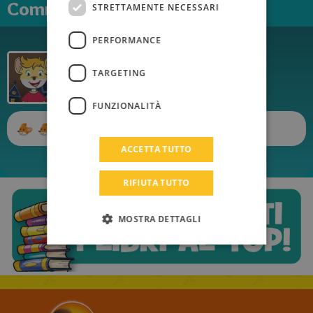
Commenti
STRETTAMENTE NECESSARI
LITHUANIAN
PERFORMANCE
HUNGARIAN
petertopolibro
PORTUGUESE
TARGETING
Pubblicato il
10/01/2021
TURKISH
FUNZIONALITÀ
GREEK
Complimenti Bellissimo 👍👍🐀🐀
RUSSIAN
ACCETTA TUTTO
DUTCH
RIFIUTA TUTTO
CATALAN
MOSTRA DETTAGLI