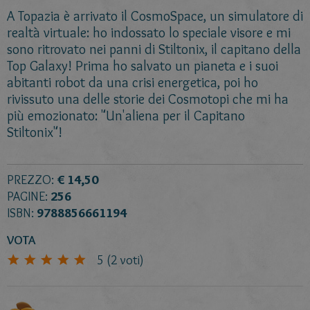
A Topazia è arrivato il CosmoSpace, un simulatore di
realtà virtuale: ho indossato lo speciale visore e mi
sono ritrovato nei panni di Stiltonix, il capitano della
Top Galaxy! Prima ho salvato un pianeta e i suoi
abitanti robot da una crisi energetica, poi ho
rivissuto una delle storie dei Cosmotopi che mi ha
più emozionato: "Un'aliena per il Capitano
Stiltonix"!
PREZZO:
€ 14,50
PAGINE:
256
ISBN:
9788856661194
VOTA
5
(
2
voti)