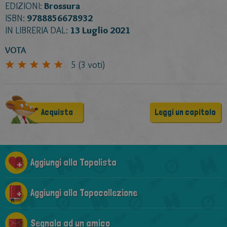
EDIZIONI:
Brossura
ISBN:
9788856678932
IN LIBRERIA DAL:
13 Luglio 2021
VOTA
5
(
3
voti)
Acquista
Leggi un capitolo
Aggiungi alla Topolista
Aggiungi alla Topocollezione
Segnala ad un amico