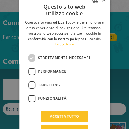
Questo sito web
utilizza cookie
ITALIAN
Commenta anche tu il libro
Questo sito web utilizza i cookie per migliorare
ENGLISH
la tua esperienza di navigazione. Utilizzando il
nostro sito web acconsenti a tutti i cookie in
FRENCH
Per commentare devi effettuare il login
Registrati
conformità con la nostra policy per i cookie.
Leggi di più
Login
GERMAN
SPANISH
STRETTAMENTE NECESSARI
Commenti
LITHUANIAN
PERFORMANCE
HUNGARIAN
Kiki2013
PORTUGUESE
TARGETING
Pubblicato il
23/08/2021
TURKISH
FUNZIONALITÀ
GREEK
Bella la copertina 👍🏻
RUSSIAN
ACCETTA TUTTO
DUTCH
Giuly.Paulina