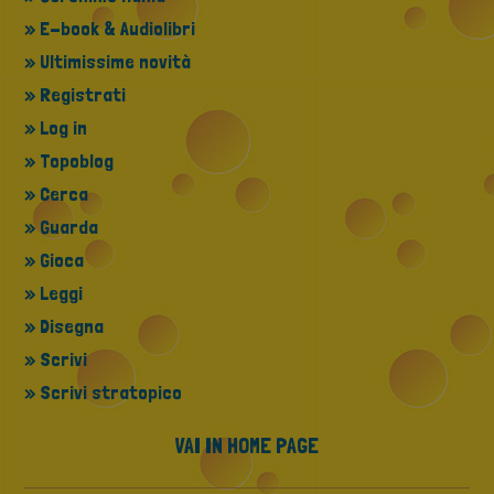
» E-book & Audiolibri
» Ultimissime novità
» Registrati
» Log in
» Topoblog
» Cerca
» Guarda
» Gioca
» Leggi
» Disegna
» Scrivi
» Scrivi stratopico
VAI IN HOME PAGE