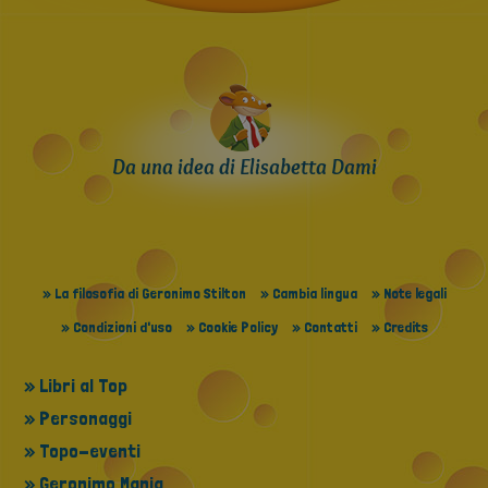
Da una idea di Elisabetta Dami
» La filosofia di Geronimo Stilton
» Cambia lingua
» Note legali
» Condizioni d'uso
» Cookie Policy
» Contatti
» Credits
» Libri al Top
» Personaggi
» Topo-eventi
» Geronimo Mania