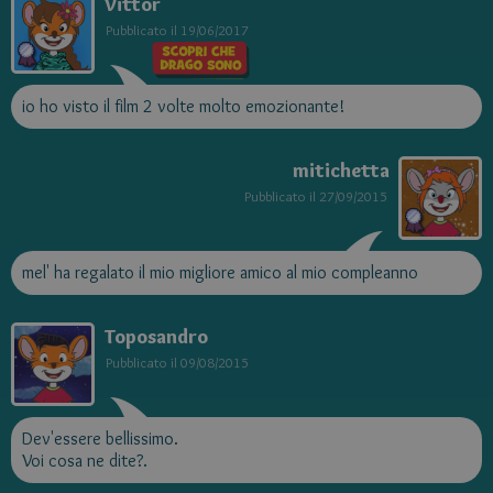
Vittor
Pubblicato il
19/06/2017
io ho visto il film 2 volte molto emozionante!
mitichetta
Pubblicato il
27/09/2015
mel' ha regalato il mio migliore amico al mio compleanno
Toposandro
Pubblicato il
09/08/2015
Dev'essere bellissimo.
Voi cosa ne dite?.