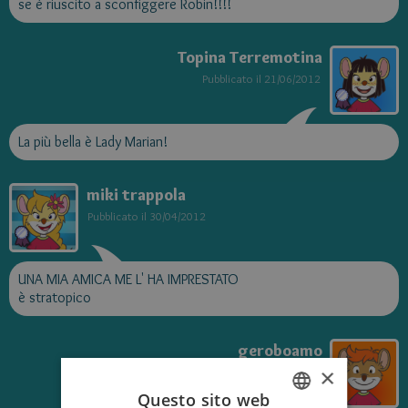
se è riuscito a sconfiggere Robin!!!!
Topina Terremotina
Pubblicato il
21/06/2012
La più bella è Lady Marian!
miki trappola
Pubblicato il
30/04/2012
UNA MIA AMICA ME L' HA IMPRESTATO
è stratopico
geroboamo
×
Pubblicato il
12/03/2012
Questo sito web