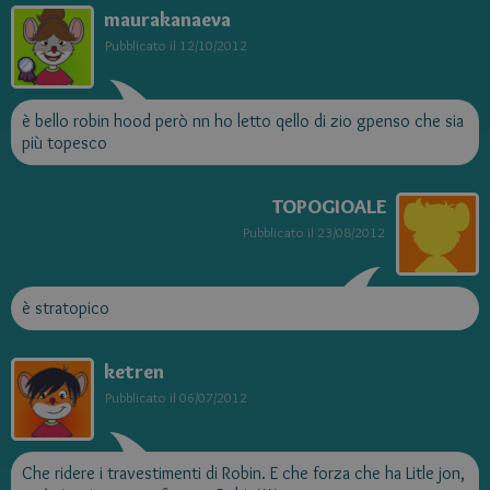
maurakanaeva
Pubblicato il
12/10/2012
è bello robin hood però nn ho letto qello di zio gpenso che sia
più topesco
TOPOGIOALE
Pubblicato il
23/08/2012
è stratopico
ketren
Pubblicato il
06/07/2012
Che ridere i travestimenti di Robin. E che forza che ha Litle jon,