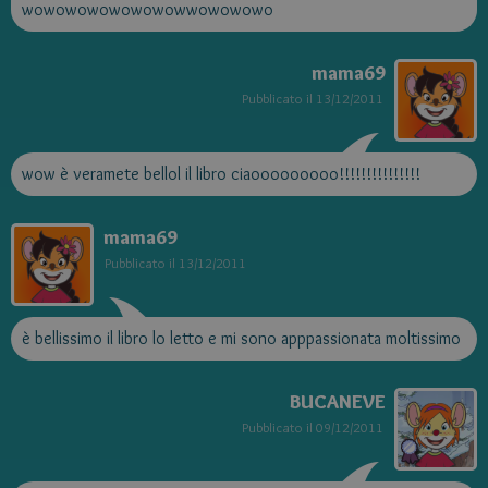
wowowowowowowowwowowowo
mama69
Pubblicato il
13/12/2011
wow è veramete bellol il libro ciaooooooooo!!!!!!!!!!!!!!!
mama69
Pubblicato il
13/12/2011
è bellissimo il libro lo letto e mi sono apppassionata moltissimo
BUCANEVE
Pubblicato il
09/12/2011