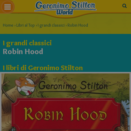
Home
›
Libri al Top
›
I grandi classici
›
Robin Hood
I grandi classici
Robin Hood
I libri di Geronimo Stilton