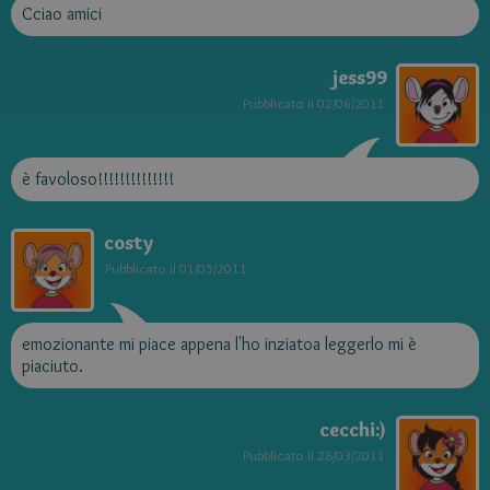
Cciao amici
jess99
Pubblicato il
02/06/2011
è favoloso!!!!!!!!!!!!!!
costy
Pubblicato il
01/05/2011
emozionante mi piace appena l'ho inziatoa leggerlo mi è
piaciuto.
cecchi:)
Pubblicato il
28/03/2011