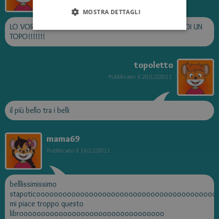
MOSTRA DETTAGLI
LO VORREI AVERE.M'IMMAGINO ROBIN HOOD NEI PANNI DI UN
TOPO!!!!!!!
topoletto
Pubblicato il
20/12/2011
il più bello tra i belli
mama69
Pubblicato il
16/12/2011
belllissimissimo
stapoticoooooooooooooooooooooooooooooooooooooooo
mi piace troppo questo
librooooooooooooooooooooooooooooooooo