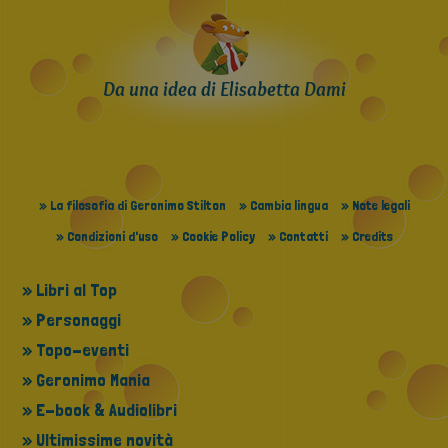
Da una idea di Elisabetta Dami
» La filosofia di Geronimo Stilton
» Cambia lingua
» Note legali
» Condizioni d'uso
» Cookie Policy
» Contatti
» Credits
» Libri al Top
» Personaggi
» Topo-eventi
» Geronimo Mania
» E-book & Audiolibri
» Ultimissime novità