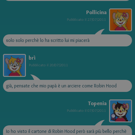
Pollicina
Pubblicato il
27/07/2011
solo solo perchè lo ha scritto lui mi piacerà
brì
Pubblicato il
20/07/2011
già, pensate che mio papà è un arciere come Robin Hood
Topenia
Pubblicato il
07/07/2011
Io ho visto il cartone di Robin Hood però sarà più bello perchè