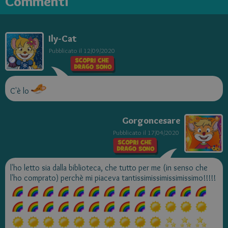
Commenti
Ily-Cat
Pubblicato il
12/09/2020
C'è lo
Gorgoncesare
Pubblicato il
17/04/2020
l'ho letto sia dalla biblioteca, che tutto per me (in senso che
l'ho comprato) perchè mi piaceva tantissimissimissimissimo!!!!!