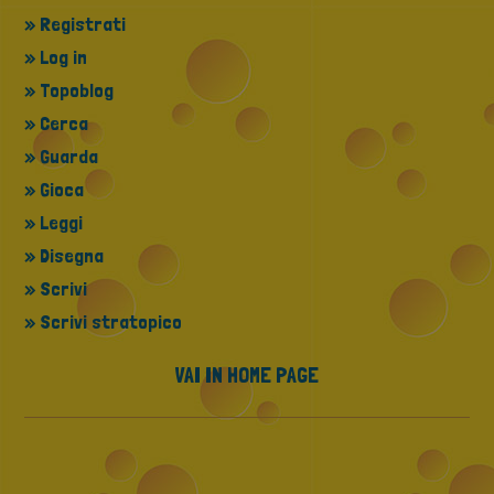
» Registrati
» Log in
» Topoblog
» Cerca
» Guarda
» Gioca
» Leggi
» Disegna
» Scrivi
» Scrivi stratopico
VAI IN HOME PAGE