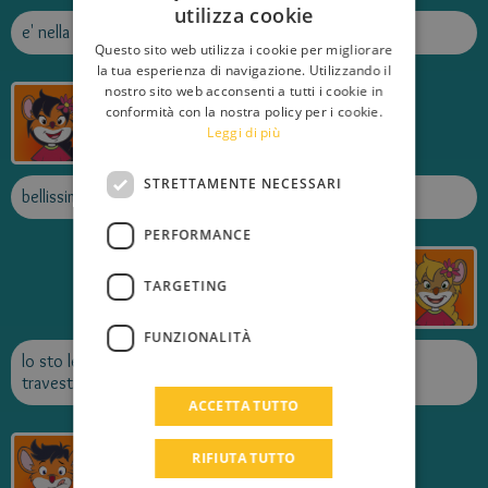
utilizza cookie
ITALIAN
e' nella biblioteca di classe, mi e' piaciuto abbastanza
Questo sito web utilizza i cookie per migliorare
ENGLISH
la tua esperienza di navigazione. Utilizzando il
nostro sito web acconsenti a tutti i cookie in
yumiko
FRENCH
conformità con la nostra policy per i cookie.
Pubblicato il
26/02/2012
Leggi di più
GERMAN
SPANISH
STRETTAMENTE NECESSARI
bellissimo garantito al formaggio
LITHUANIAN
PERFORMANCE
HUNGARIAN
ilada
PORTUGUESE
TARGETING
Pubblicato il
17/01/2012
TURKISH
FUNZIONALITÀ
GREEK
lo sto leggendo è + che bello sono molto divertenti i
travestimenti di robin
RUSSIAN
ACCETTA TUTTO
DUTCH
checcotopo
RIFIUTA TUTTO
CATALAN
Pubblicato il
12/01/2012