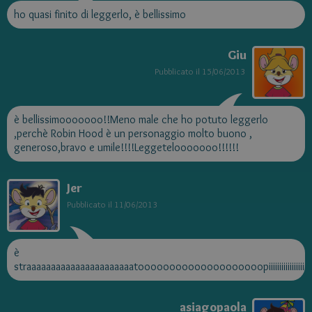
ho quasi finito di leggerlo, è bellissimo
Giu
Pubblicato il
15/06/2013
è bellissimooooooo!!Meno male che ho potuto leggerlo
,perchè Robin Hood è un personaggio molto buono ,
generoso,bravo e umile!!!!Leggetelooooooo!!!!!!
Jer
Pubblicato il
11/06/2013
è
straaaaaaaaaaaaaaaaaaaaaatoooooooooooooooooooopiiiiiiiiiiiiiiiiiii
asiagopaola