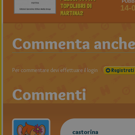
PUBBL
TOPOLIBRI DI
14-
MARTINA2
Commenta anche t
Per commentare devi effettuare il login
Registrati
Commenti
castorina