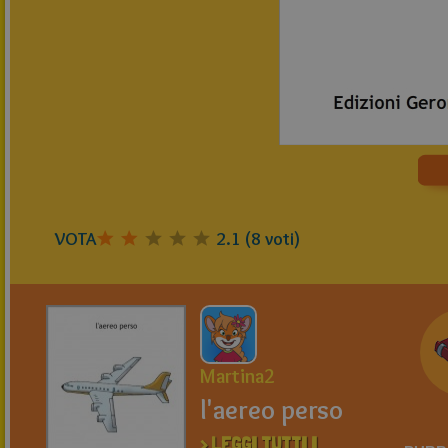
VOTA
2.1
(
8
voti)
Martina2
l'aereo perso
> LEGGI TUTTI I