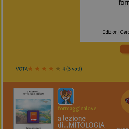
VOTA
4
(
5
voti)
formagginalove
a lezione
di...MITOLOGIA