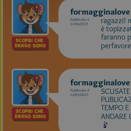
formagginalove
ragazzi! 
Pubblicato il
21/06/2025
è topizza
faranno p
perfavore
formagginalove
SCUSATE 
Pubblicato il
22/04/2025
PUBLICA
TEMPO E 
ANDARE 