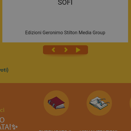
oti)
ci
NO
TA!✨️