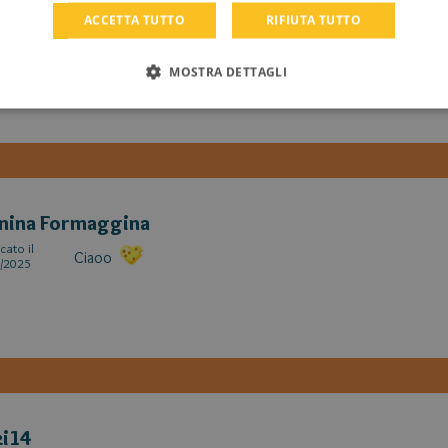
cipocci
ACCETTA TUTTO
RIFIUTA TUTTO
cato il
Ciao grazie a tutti! Un saluto speciale a Topilla
/2025
MOSTRA DETTAGLI
nina Formaggina
cato il
Ciaoo
/2025
i14