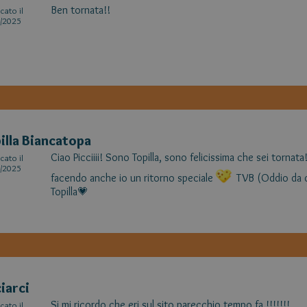
Ben tornata!!
cato il
/2025
illa Biancatopa
Ciao Picciiii! Sono Topilla, sono felicissima che sei tornat
cato il
/2025
facendo anche io un ritorno speciale
TVB (Oddio da q
Topilla💗
iarci
Si mi ricordo che eri sul sito parecchio tempo fa !!!!!!!
cato il