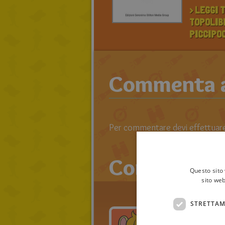
> LEGGI T
TOPOLIBR
PICCIPO
Commenta an
Per commentare devi effettuare 
Commenti
Questo sito 
sito web
STRETTAM