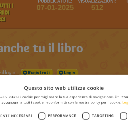
PUBBLICATO IL:
VISUALIZZAZIONI:
UTTI I
07-01-2025
512
I DI
CCI
che tu il libro
il login
Registrati
Login
Questo sito web utilizza cookie
web utilizza i cookie per migliorare la tua esperienza di navigazione. Utilizza
 acconsenti a tutti i cookie in conformità con la nostra policy per i cookie.
Leg
ENTE NECESSARI
PERFORMANCE
TARGETING