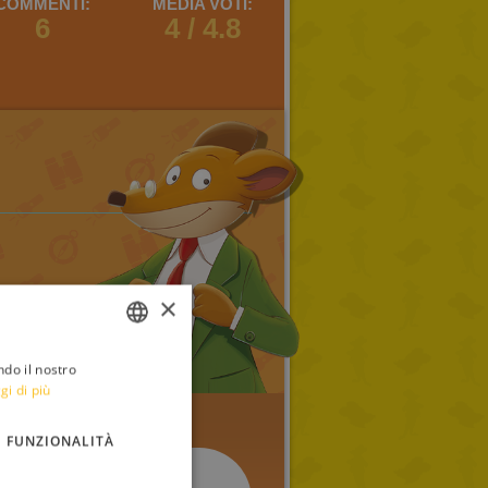
COMMENTI:
MEDIA VOTI:
6
4 / 4.8
×
ndo il nostro
ITALIAN
gi di più
ENGLISH
FUNZIONALITÀ
FRENCH
GERMAN