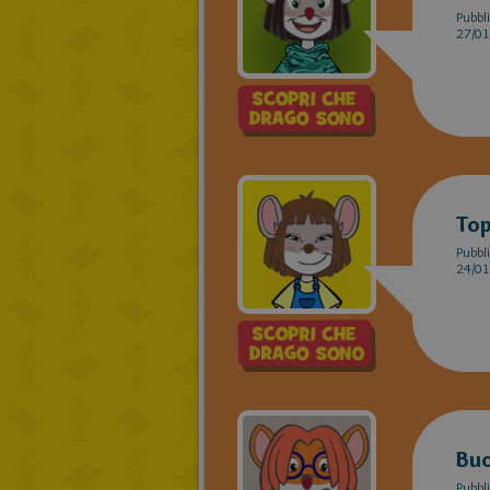
Pubbli
27/01
Top
Pubbli
24/01
Buc
Pubbli