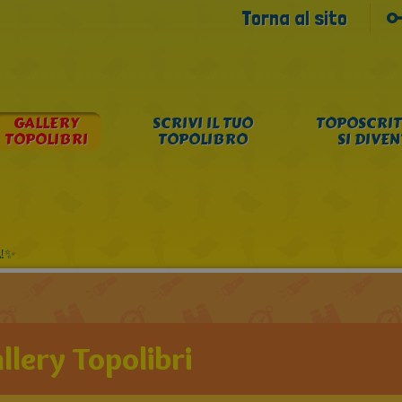
Torna al sito
GALLERY
SCRIVI IL TUO
TOPOSCRIT
TOPOLIBRI
TOPOLIBRO
SI DIVE
!✨️
llery Topolibri