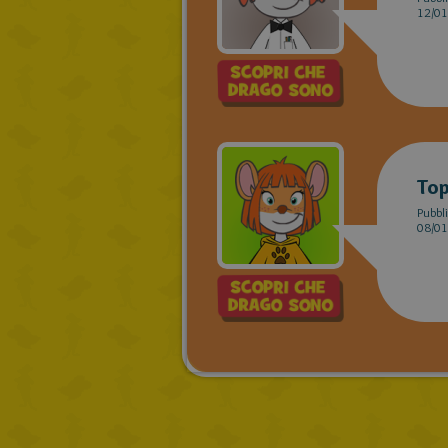
12/01
Top
Pubbli
08/01