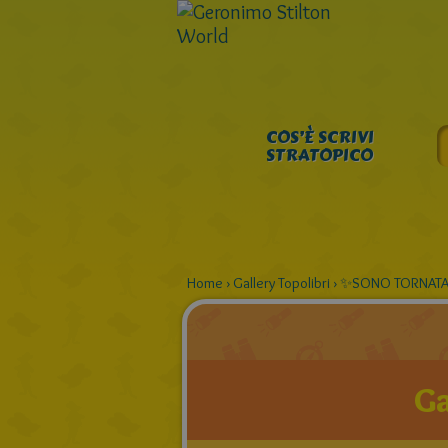
COS’È SCRIVI
STRATOPICO
Home
›
Gallery Topolibri
›
✨️SONO TORNATA
Ga