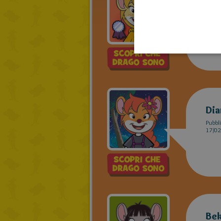
Pic
Pubbli
28/02
Dia
Pubbli
17/02
Bek