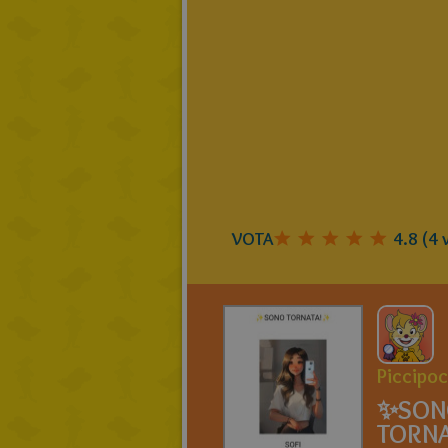
VOTA
4.8
(
4
v
Piccipoc
✨️SO
TORNA