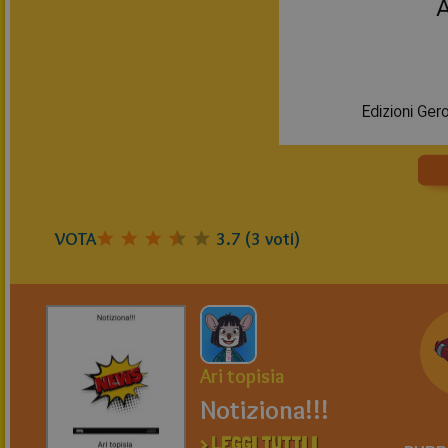
VOTA
3.7
(
3
voti)
Ari topisia
Notiziona!!!
> LEGGI TUTTI I