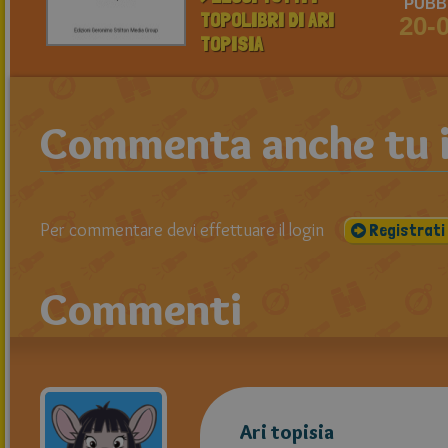
PUBBL
TOPOLIBRI DI ARI
20-
TOPISIA
Commenta anche tu il
Per commentare devi effettuare il login
Registrati
Commenti
Ari topisia