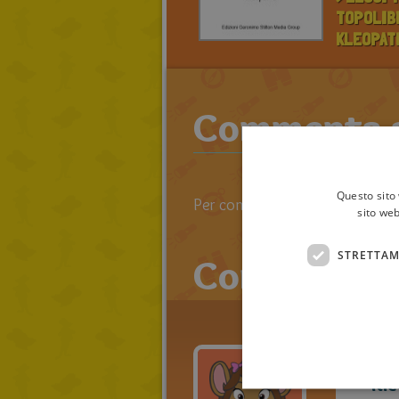
TOPOLIBR
KLEOPAT
Commenta an
Questo sito 
Per commentare devi effettuare 
sito web
STRETTAM
Commenti
Kle