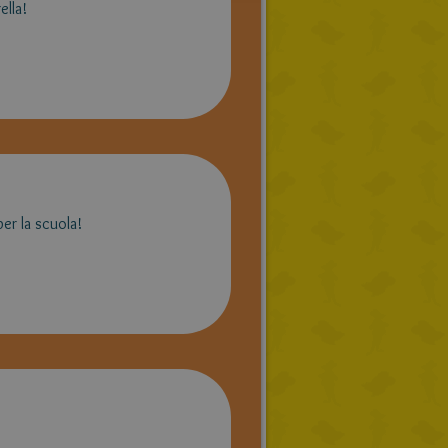
ella!
PORTUGUESE
TURKISH
GREEK
RUSSIAN
DUTCH
CATALAN
er la scuola!