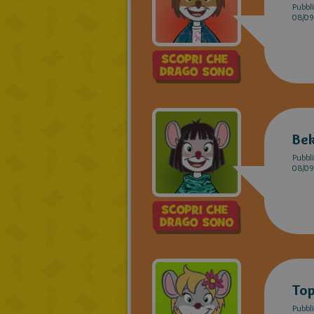
Pubbli
08/09
Bek
Pubbli
08/09
Top
Pubbli