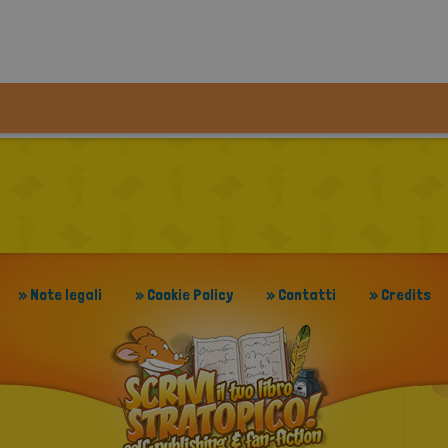
» Note legali
» Cookie Policy
» Contatti
» Credits