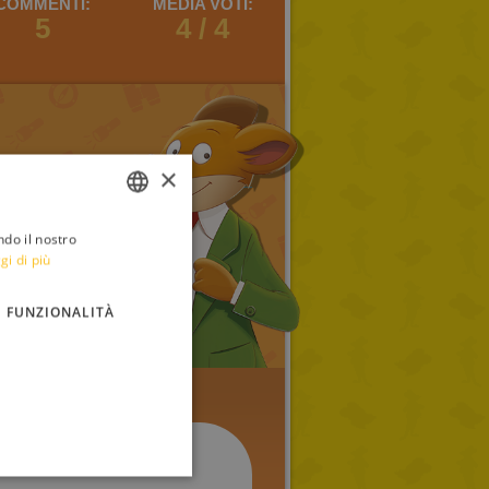
COMMENTI:
MEDIA VOTI:
5
4 / 4
×
ndo il nostro
ITALIAN
gi di più
ENGLISH
FUNZIONALITÀ
FRENCH
GERMAN
SPANISH
LITHUANIAN
HUNGARIAN