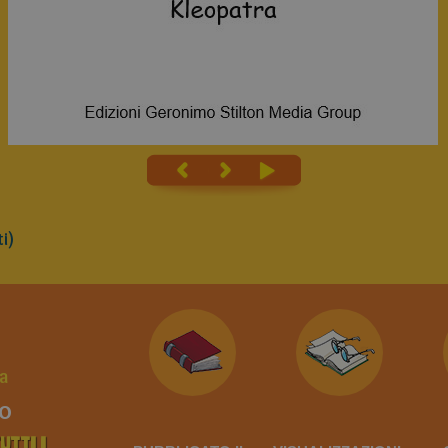
i)
a
no
UTTI I