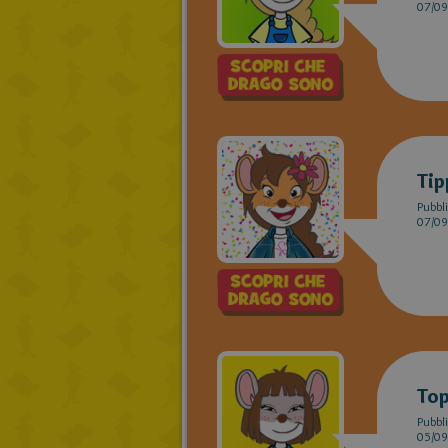
07/09
Tip
Pubbli
07/09
Top
Pubbli
05/09