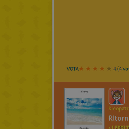
VOTA
4
(
4
vot
Kleopatr
Ritor
> LEGGI T