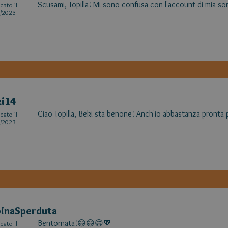
Scusami, Topilla! Mi sono confusa con l'account di mia sor
cato il
/2023
i14
Ciao Topilla, Beki sta benone! Anch'io abbastanza pronta p
cato il
/2023
inaSperduta
Bentornata!😄😄😄💖
cato il