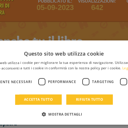
PUBBLICATO IL:
VISUALIZZAZIONI:
I DI
05-09-2023
642
RA
che tu il libro
Questo sito web utilizza cookie
web utilizza i cookie per migliorare la tua esperienza di navigazione. Utilizza
il login
Registrati
Login
 acconsenti a tutti i cookie in conformità con la nostra policy per i cookie.
Leg
ENTE NECESSARI
PERFORMANCE
TARGETING
ACCETTA TUTTO
RIFIUTA TUTTO
MOSTRA DETTAGLI
opatra