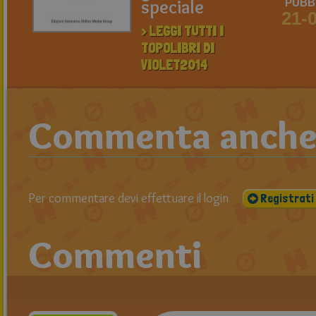
speciale
PUBBL
21-
> LEGGI TUTTI I
TOPOLIBRI DI
VIOLET2014
Commenta anche t
Per commentare devi effettuare il login
Registrati
Commenti