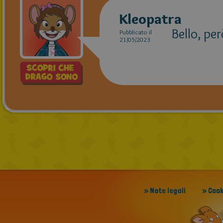
Kleopatra
Bello, per
Pubblicato il
21/05/2023
» Note legali
» Cook