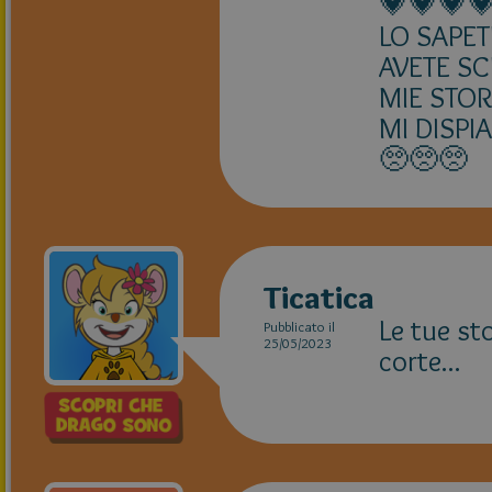
💗💗💗
LO SAPE
AVETE SC
MIE STO
MI DIS
🥺🥺🥺
Ticatica
Le tue st
Pubblicato il
25/05/2023
corte...