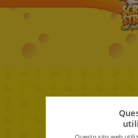
Ques
uti
Questo sito web utiliz