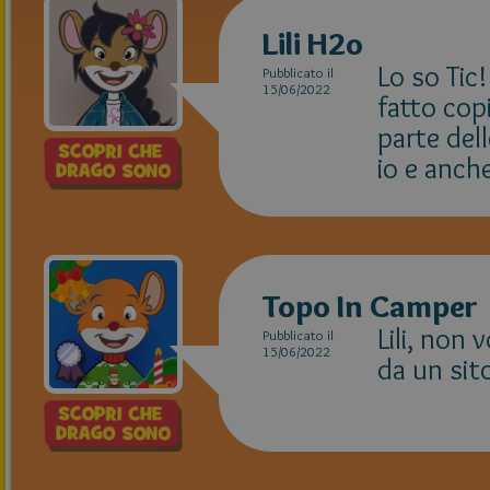
Lili H2o
Lo so Tic!
Pubblicato il
15/06/2022
fatto copi
parte del
io e anche
Topo In Camper
Lili, non 
Pubblicato il
15/06/2022
da un sit