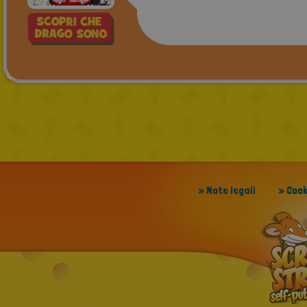
» Note legali
» Cook