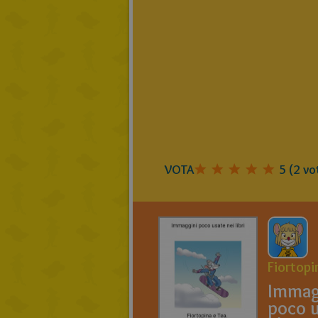
VOTA
5
(
2
vot
Fiortopi
Immag
poco u