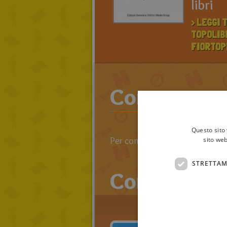
libri
> LEGGI T
TOPOLIBR
FIORTOP
Commenta an
Questo sito 
sito web
Per commentare devi effettuare 
STRETTAM
Commenti