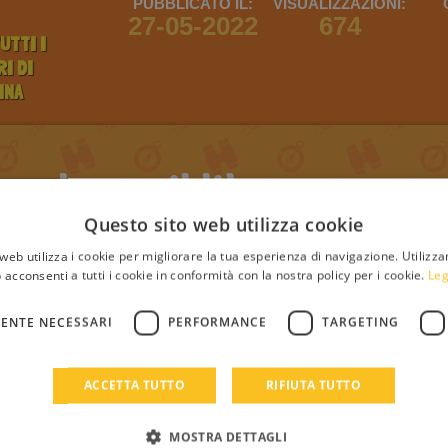
PUBBLICATO IL:
VISUALIZZAZIONI:
27-05-2022
674
UTTI I
I DI
INA
che tu il libro
Questo sito web utilizza cookie
web utilizza i cookie per migliorare la tua esperienza di navigazione. Utilizza
 acconsenti a tutti i cookie in conformità con la nostra policy per i cookie.
Leg
il login
Registrati
Login
ENTE NECESSARI
PERFORMANCE
TARGETING
ACCETTA TUTTO
RIFIUTA TUTTO
MOSTRA DETTAGLI