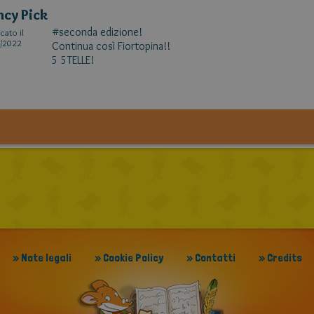
ncy Pick
#seconda edizione!
cato il
/2022
Continua così Fiortopina!!
5 5TELLE!
» Note legali
» Cookie Policy
» Contatti
» Credits