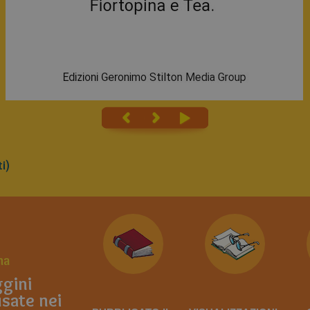
i)
na
gini
sate nei