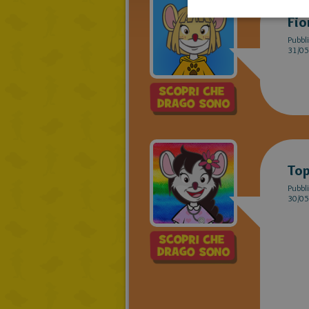
Fio
Pubbli
31/05
Topi
Pubbli
30/05