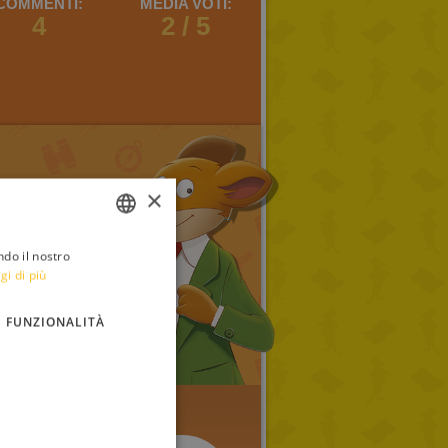
COMMENTI:
MEDIA VOTI:
4
2 / 5
×
ndo il nostro
ITALIAN
gi di più
ENGLISH
FUNZIONALITÀ
FRENCH
GERMAN
SPANISH
LITHUANIAN