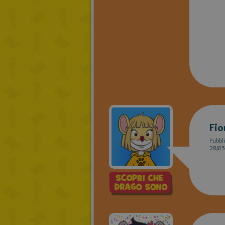
Fio
Pubbli
28/05