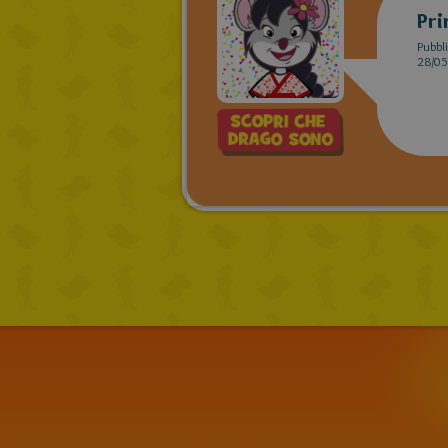
Pri
Pubbli
28/05