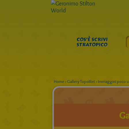
COS’È SCRIVI
STRATOPICO
Home
›
Gallery Topolibri
›
Immaggini poco usa
Ga