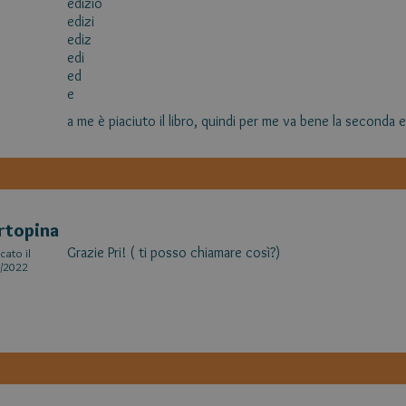
edizio
edizi
ediz
edi
ed
e
a me è piaciuto il libro, quindi per me va bene la seconda 
rtopina
Grazie Pri! ( ti posso chiamare così?)
cato il
/2022