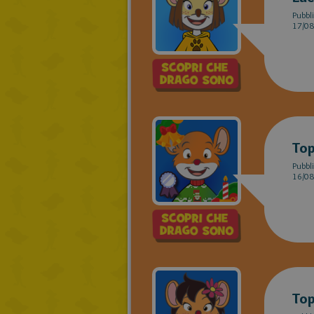
Pubbli
17/08
Top
Pubbli
16/08
Top