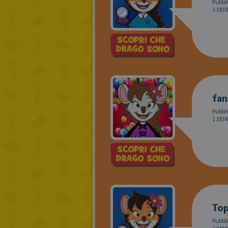
Pubbli
13/08
fan
Pubbli
13/08
Top
Pubbli