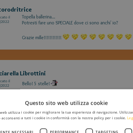
torodritrice
Topella ballerina...
cato il
/2022
Potresti fare uno SPECIALE dove ci sono anchi' io?
Grazie mille!!!!!!!!!!!!
ciarella Librottini
cato il
Bello! 5 stelle!
/2022
Questo sito web utilizza cookie
web utilizza i cookie per migliorare la tua esperienza di navigazione. Utilizza
 acconsenti a tutti i cookie in conformità con la nostra policy per i cookie.
Leg
ENTE NECESSARI
PERFORMANCE
TARGETING