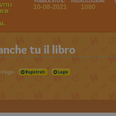
PUBBLICATO IL:
VISUALIZZAZIONI:
UTTI I
10-08-2021
1080
I DI
A...
che tu il libro
il login
Registrati
Login