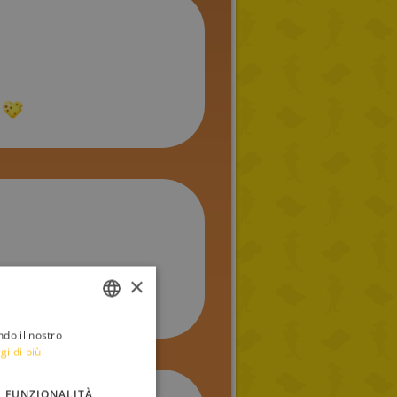
×
ndo il nostro
ITALIAN
gi di più
ENGLISH
FUNZIONALITÀ
FRENCH