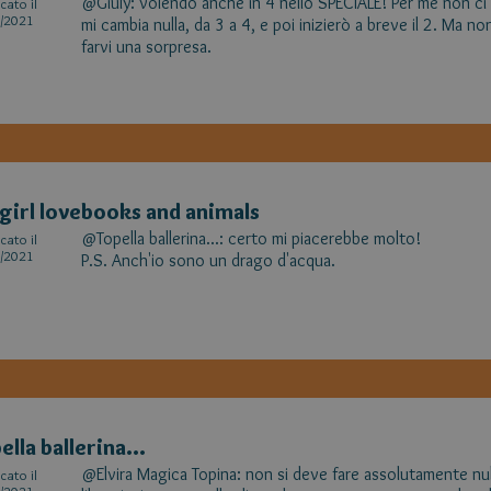
@Giuly: volendo anche in 4 nello SPECIALE! Per me non c
cato il
/2021
mi cambia nulla, da 3 a 4, e poi inizierò a breve il 2. Ma non
farvi una sorpresa.
girl lovebooks and animals
@Topella ballerina...: certo mi piacerebbe molto!
cato il
/2021
P.S. Anch'io sono un drago d'acqua.
ella ballerina...
@Elvira Magica Topina: non si deve fare assolutamente null
cato il