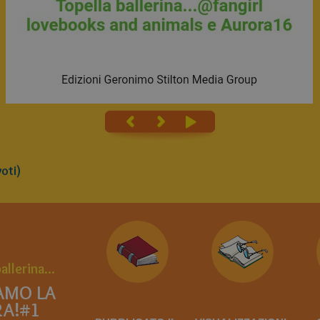
oti)
allerina...
AMO LA
A!#1