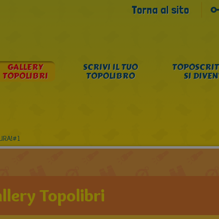
Torna al sito
GALLERY
SCRIVI IL TUO
TOPOSCRIT
TOPOLIBRI
TOPOLIBRO
SI DIVE
URA!#1
llery Topolibri