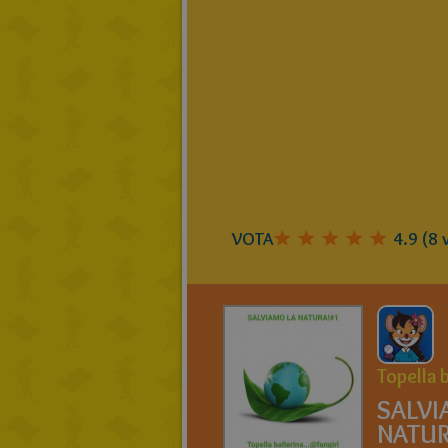
VOTA
4.9
(
8
v
Topella b
SALVI
NATUR