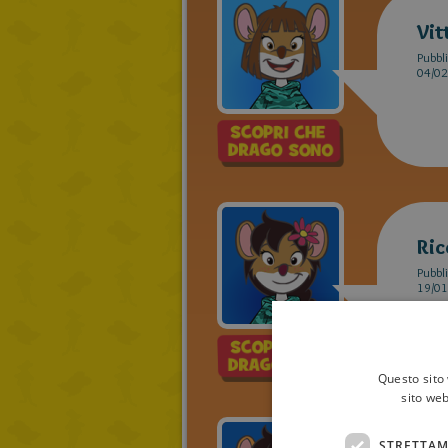
Vit
Pubbli
04/02
Ric
Pubbli
19/01
Questo sito 
sito web
STRETTAM