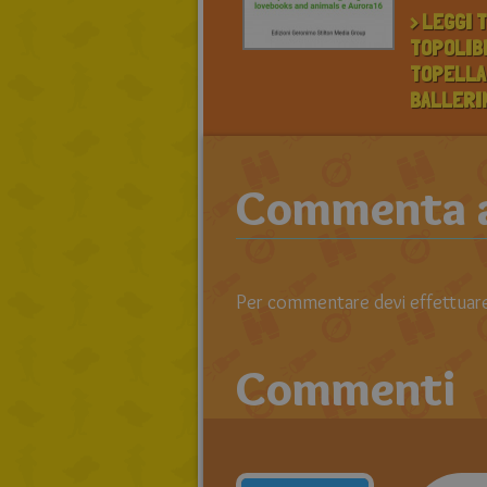
> LEGGI T
TOPOLIBR
TOPELLA
BALLERIN
Commenta an
Per commentare devi effettuare 
Commenti