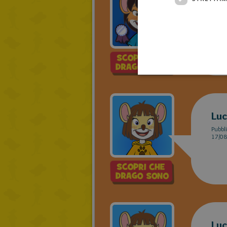
Top
Pubbli
11/09
Luc
Pubbli
17/08
Luc