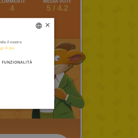
COMMENTI:
MEDIA VOTI:
4
5 / 4.2
×
ndo il nostro
ITALIAN
gi di più
ENGLISH
FUNZIONALITÀ
FRENCH
GERMAN
SPANISH
LITHUANIAN
HUNGARIAN
PORTUGUESE
TURKISH
GREEK