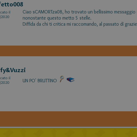
fetto008
Ciao sCAMORTza08, ho trovato un bellissimo messaggio i
cato il
/2020
nonostante questo metto 5 stelle.
Diffida da chi ti critica mi raccomando, al passato dí grazie,
ffy&Vuzzi
cato il
UN PO' BRUTTINO
/2020