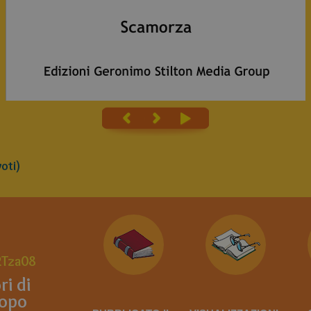
oti)
Tza08
ri di
opo