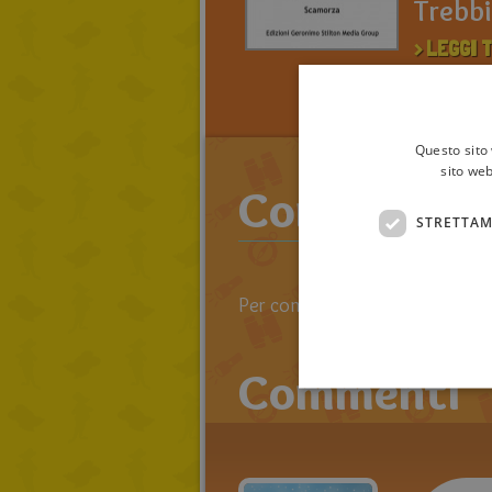
Trebb
> LEGGI T
TOPOLIBR
SCAMOR
Questo sito 
sito web
Commenta an
STRETTAM
Per commentare devi effettuare 
Commenti