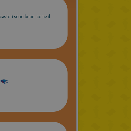
RUSSIAN
 castori sono buoni come il
DUTCH
CATALAN