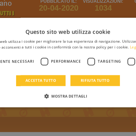
iano
PUBBLICATO IL:
VISUALIZZAZIONI:
20-04-2020
1034
UTTI I
I DI
TZA08
Questo sito web utilizza cookie
web utilizza i cookie per migliorare la tua esperienza di navigazione. Utilizza
 acconsenti a tutti i cookie in conformità con la nostra policy per i cookie.
Leg
che tu il libro
ENTE NECESSARI
PERFORMANCE
TARGETING
ACCETTA TUTTO
RIFIUTA TUTTO
il login
Registrati
Login
MOSTRA DETTAGLI