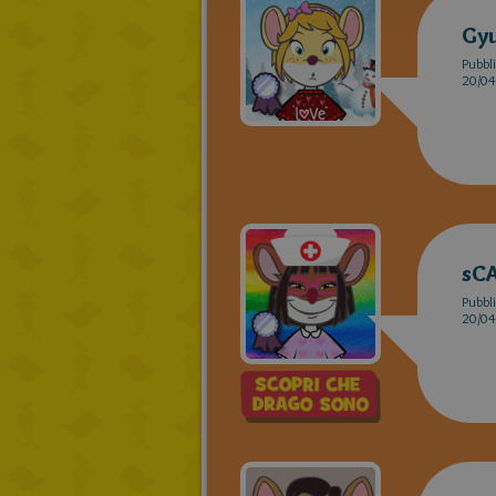
Gyu
Pubbli
20/04
sC
Pubbli
20/04