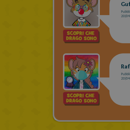
Gu
Pubbli
20/04
Ra
Pubbli
20/04