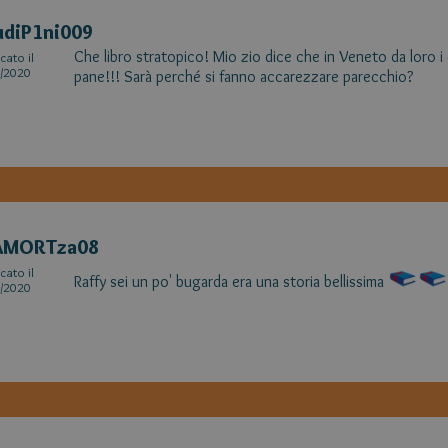
diP1ni009
Che libro stratopico! Mio zio dice che in Veneto da loro i
cato il
/2020
pane!!! Sarà perché si fanno accarezzare parecchio?
AMORTza08
cato il
Raffy sei un po' bugarda era una storia bellissima
/2020