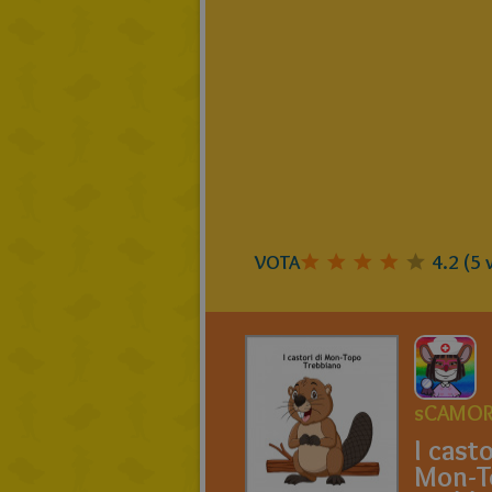
VOTA
4.2
(
5
v
sCAMOR
I casto
Mon-T