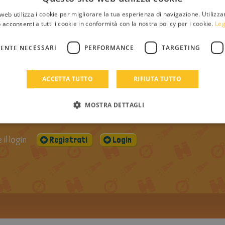
lFiErA
PUBBLICATO IL:
VISUALIZZAZIONI:
20-05-2012
1823
web utilizza i cookie per migliorare la tua esperienza di navigazione. Utilizza
UTTI I
 acconsenti a tutti i cookie in conformità con la nostra policy per i cookie.
Leg
I DI
02
ENTE NECESSARI
PERFORMANCE
TARGETING
ACCETTA TUTTO
RIFIUTA TUTTO
che tu il libro
MOSTRA DETTAGLI
il login
Registrati
Login