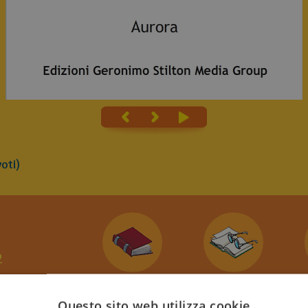
oti)
2
sPeCiAl
Questo sito web utilizza cookie