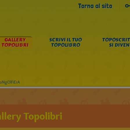
Torna al sito
GALLERY
SCRIVI IL TUO
TOPOSCRIT
TOPOLIBRI
TOPOLIBRO
SI DIVE
MoNgOlFiErA
llery Topolibri