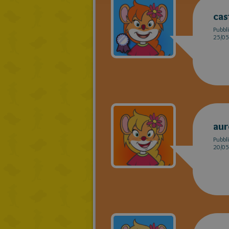
cas
Pubbli
25/05
aur
Pubbli
20/05