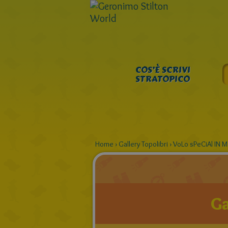
COS’È SCRIVI
STRATOPICO
Home
›
Gallery Topolibri
›
VoLo sPeCiAl IN 
Ga