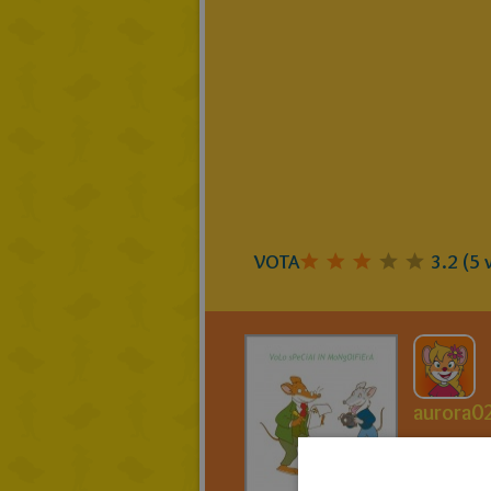
VOTA
3.2
(
5
v
aurora0
VoLo 
IN