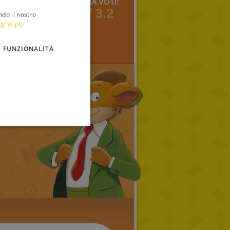
COMMENTI:
MEDIA VOTI:
3
5 / 3.2
ndo il nostro
ITALIAN
gi di più
ENGLISH
FUNZIONALITÀ
FRENCH
GERMAN
SPANISH
LITHUANIAN
HUNGARIAN
PORTUGUESE
TURKISH
GREEK
RUSSIAN
DUTCH
CATALAN