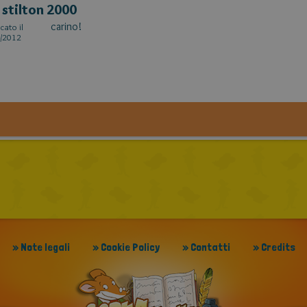
 stilton 2000
carino!
cato il
/2012
» Note legali
» Cookie Policy
» Contatti
» Credits