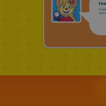
tea
Pubbli
20/05