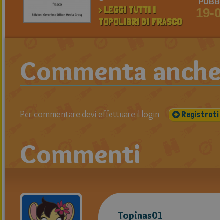
PUBBL
> LEGGI TUTTI I
19-
TOPOLIBRI DI FRASCO
Commenta anche t
Per commentare devi effettuare il login
Registrati
Commenti
Topinas01