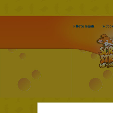
» Note legali
» Cook