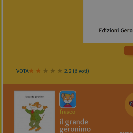
VOTA
2.2
(
6
voti)
frasco
il grande
geronimo