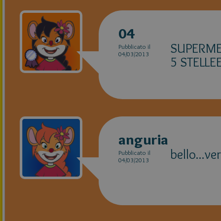
04
SUPERMEG
Pubblicato il
04/03/2013
5 STELLEEE
anguria
bello...v
Pubblicato il
04/03/2013