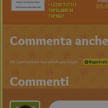
PUBBL
> LEGGI TUTTI I
03-
TOPOLIBRI DI
TOPINA7
Commenta anche t
Per commentare devi effettuare il login
Registrati
Commenti