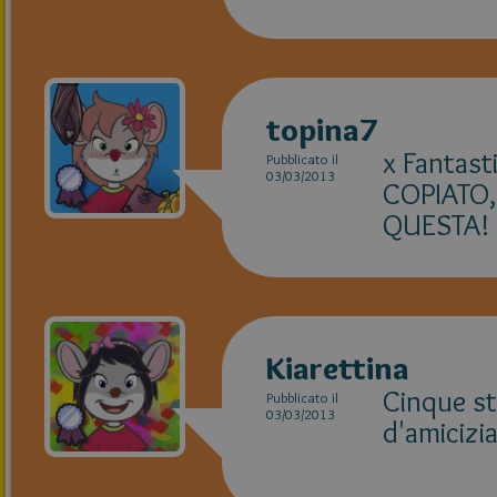
topina7
x Fantasti
Pubblicato il
03/03/2013
COPIATO,
QUESTA!
Kiarettina
Cinque ste
Pubblicato il
03/03/2013
d'amicizia