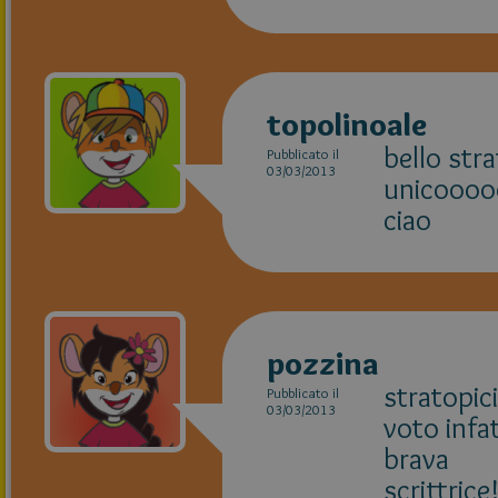
topolinoale
bello str
Pubblicato il
03/03/2013
unicooooo
ciao
pozzina
stratopici
Pubblicato il
03/03/2013
voto infa
brava
scrittrice!!