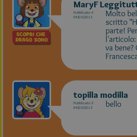
MaryF Leggitut
Molto bel
Pubblicato il
04/03/2013
scritto "
parte! Pe
l'articolo
va bene? 
Francesca
topilla modilla
bello
Pubblicato il
04/03/2013