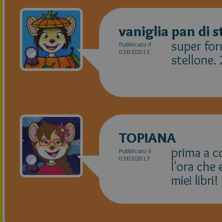
vaniglia pan di s
super form
Pubblicato il
03/03/2013
stellone. 
TOPIANA
prima a c
Pubblicato il
03/03/2013
l'ora che 
miei libri!