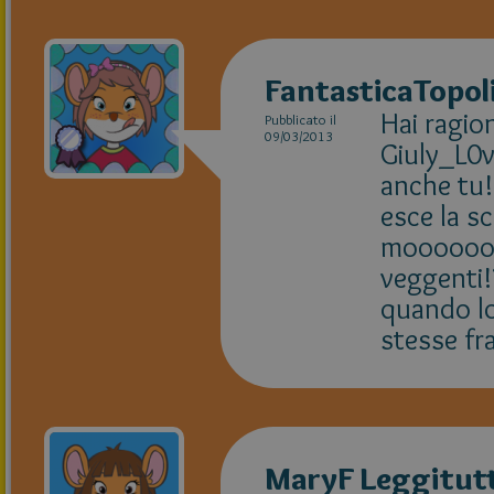
FantasticaTopoli
Hai ragion
Pubblicato il
09/03/2013
Giuly_L0ve
anche tu!
esce la sc
moooooooo
veggenti!
quando lo 
stesse fra
MaryF Leggitut