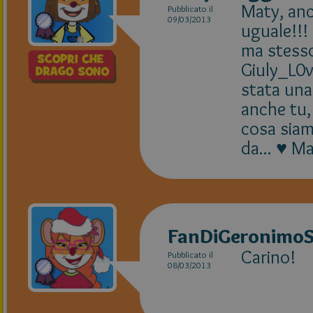
Maty, anc
Pubblicato il
09/03/2013
uguale!!!
ma stesso
Giuly_L0
stata una
anche tu,
cosa siam
da... ♥ M
FanDiGeronimoS
Carino!
Pubblicato il
08/03/2013