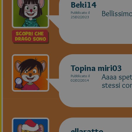
Beki14
Bellissim
Pubblicato il
25/02/2023
Topina miri03
Aaaa spet
Pubblicato il
02/02/2014
stessi co
ellaratto