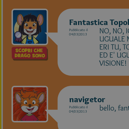
Fantastica Topo
NO, NO, 
Pubblicato il
04/03/2013
UGUALE M
ERI TU, 
ED E' UG
VISIONE!
navigetor
bello, fa
Pubblicato il
04/03/2013