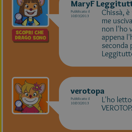
MaryF Leggitut
Chissà, è
Pubblicato il
10/03/2013
me usciva 
non l'ho 
appena l'
seconda p
Leggitutt
verotopa
L'ho lett
Pubblicato il
10/03/2013
VEROTOP