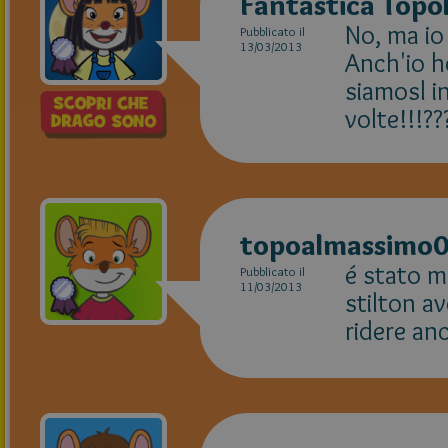
Fantastica Topo
No, ma io
Pubblicato il
13/03/2013
Anch'io h
siamosl i
volte!!!?
topoalmassimo
é stato m
Pubblicato il
11/03/2013
stilton av
ridere an