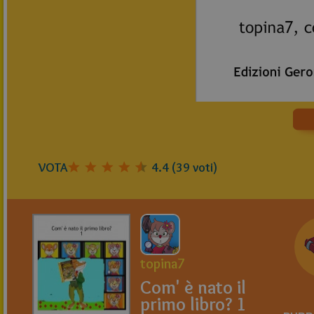
VOTA
4.4
(
39
voti)
topina7
Com' è nato il
primo libro? 1