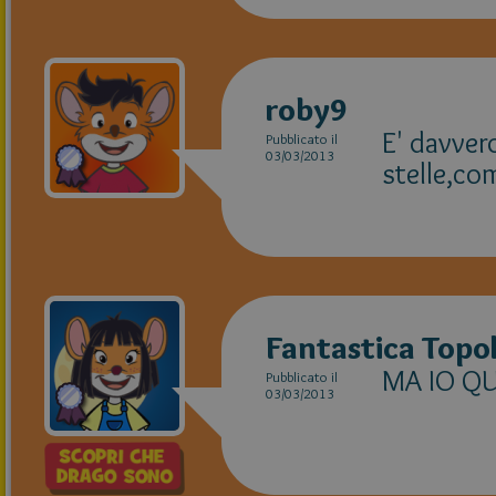
roby9
E' davvero 
Pubblicato il
03/03/2013
stelle,co
Fantastica Topo
MA IO QU
Pubblicato il
03/03/2013