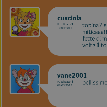
cusciola
topina7 s
Pubblicato il
10/03/2013
miticaaa!!!
fette di m
volte il t
vane2001
belliss
Pubblicato il
09/03/2013