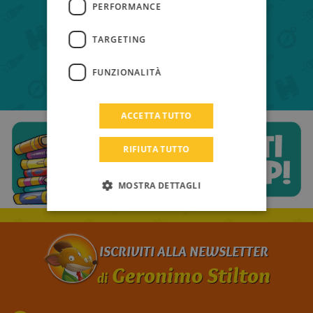
PERFORMANCE
HUNGARIAN
PORTUGUESE
TARGETING
TURKISH
FUNZIONALITÀ
GREEK
RUSSIAN
ACCETTA TUTTO
DUTCH
RIFIUTA TUTTO
CATALAN
MOSTRA DETTAGLI
ISCRIVITI ALLA NEWSLETTER
Geronimo Stilton
di