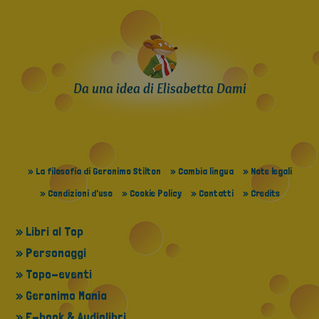
Da una idea di Elisabetta Dami
» La filosofia di Geronimo Stilton
» Cambia lingua
» Note legali
» Condizioni d'uso
» Cookie Policy
» Contatti
» Credits
» Libri al Top
» Personaggi
» Topo-eventi
» Geronimo Mania
» E-book & Audiolibri