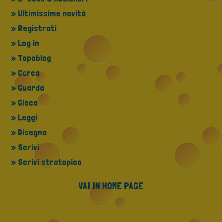
» Ultimissime novità
» Registrati
» Log in
» Topoblog
» Cerca
» Guarda
» Gioca
» Leggi
» Disegna
» Scrivi
» Scrivi stratopico
VAI IN HOME PAGE