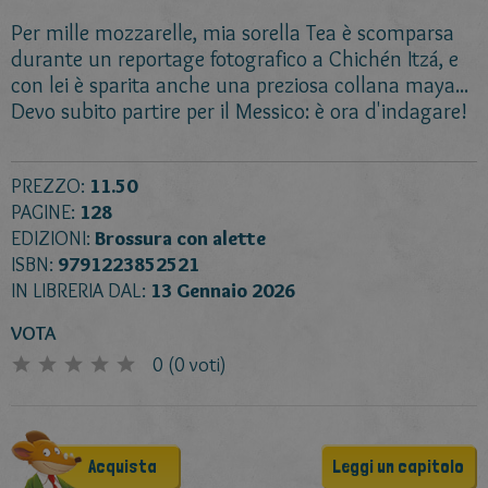
Per mille mozzarelle, mia sorella Tea è scomparsa
durante un reportage fotografico a Chichén Itzá, e
con lei è sparita anche una preziosa collana maya...
Devo subito partire per il Messico: è ora d'indagare!
PREZZO:
11.50
PAGINE:
128
EDIZIONI:
Brossura con alette
ISBN:
9791223852521
IN LIBRERIA DAL:
13 Gennaio 2026
VOTA
0
(
0
voti)
Acquista
Leggi un capitolo