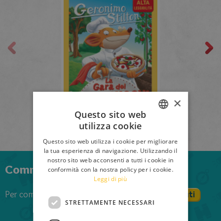
×
Questo sito web
La gara dei supercuochi.
utilizza cookie
ITALIAN
Alta Leggibilità
Questo sito web utilizza i cookie per migliorare
ENGLISH
la tua esperienza di navigazione. Utilizzando il
nostro sito web acconsenti a tutti i cookie in
FRENCH
Commenta anche tu il libro
conformità con la nostra policy per i cookie.
Leggi di più
GERMAN
Per commentare devi effettuare il login
Registrati
SPANISH
STRETTAMENTE NECESSARI
Login
LITHUANIAN