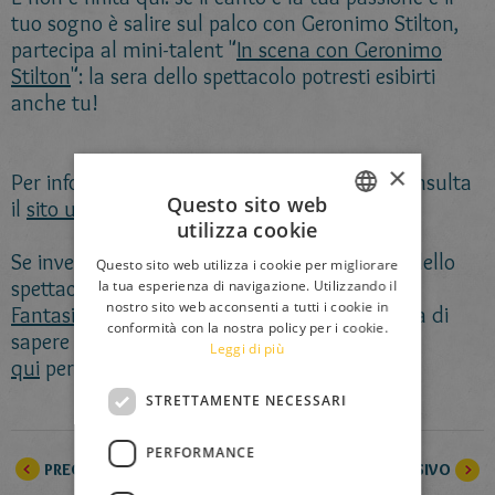
tuo sogno è salire sul palco con Geronimo Stilton,
partecipa al mini-talent "
In scena con Geronimo
Stilton
": la sera dello spettacolo potresti esibirti
anche tu!
×
Per informazioni sull'acquisto dei biglietti, consulta
Questo sito web
il
sito ufficiale
del Teatro Colosseo!
utilizza cookie
ITALIAN
Se invece vuoi scoprire le altre date del tour dello
Questo sito web utilizza i cookie per migliorare
ENGLISH
spettacolo "
Geronimo Stilton nel Regno della
la tua esperienza di navigazione. Utilizzando il
nostro sito web acconsenti a tutti i cookie in
Fantasia
" o non stai nella pelliccia dalla voglia di
FRENCH
conformità con la nostra policy per i cookie.
sapere come partecipare al mini-talent, clicca
Leggi di più
GERMAN
qui
per consultare il sito ufficiale del Musical!
SPANISH
STRETTAMENTE NECESSARI
LITHUANIAN
PERFORMANCE
HUNGARIAN
PRECEDENTE
SUCCESSIVO