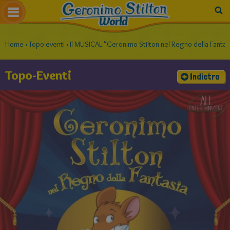
Home
›
Topo-eventi
›
Il MUSICAL "Geronimo Stilton nel Regno della Fantasi
Topo-Eventi
Indietro