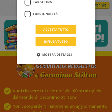
PORTUGUESE
TARGETING
Archivio
TURKISH
FUNZIONALITÀ
GREEK
RUSSIAN
ACCETTA TUTTO
DUTCH
RIFIUTA TUTTO
CATALAN
MOSTRA DETTAGLI
ISCRIVITI ALLA NEWSLETTER
Geronimo Stilton
di
Vuoi ricevere tutte le notizie più stratopiche
dal mondo di Geronimo Stilton?
Non vuoi perderti nemmeno un aggiornamento