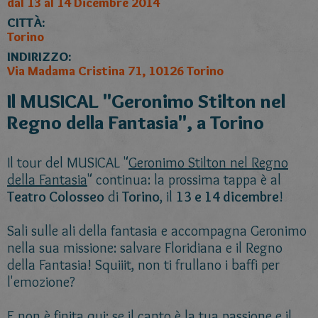
dal 13 al 14 Dicembre 2014
CITTÀ:
Torino
INDIRIZZO:
Via Madama Cristina 71, 10126 Torino
Il MUSICAL "Geronimo Stilton nel
Regno della Fantasia", a Torino
Il tour del MUSICAL "
Geronimo Stilton nel Regno
della Fantasia
" continua: la prossima tappa è al
Teatro Colosseo
di
Torino
, il
13 e 14 dicembre
!
Sali sulle ali della fantasia e accompagna Geronimo
nella sua missione: salvare Floridiana e il Regno
della Fantasia! Squiiit, non ti frullano i baffi per
l'emozione?
E non è finita qui: se il canto è la tua passione e il