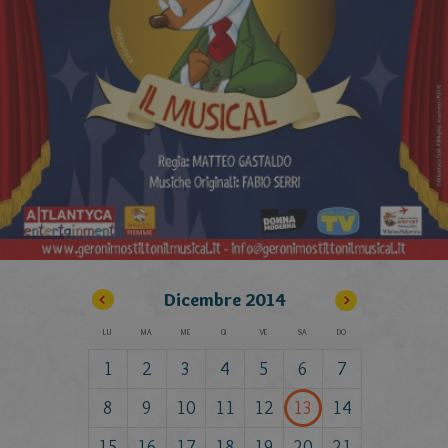
Dicembre
2014
LU
MA
ME
GI
VE
SA
DO
1
2
3
4
5
6
7
8
9
10
11
12
13
14
15
16
17
18
19
20
21