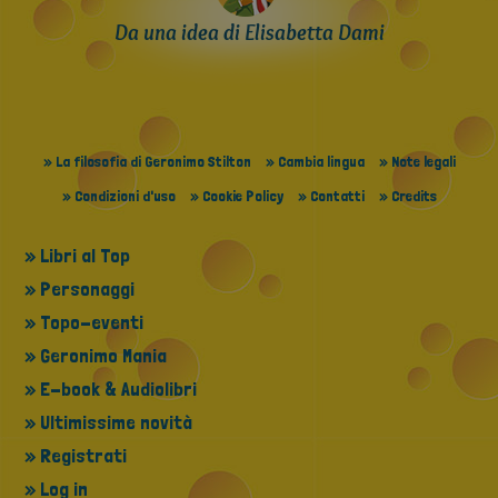
Da una idea di Elisabetta Dami
» La filosofia di Geronimo Stilton
» Cambia lingua
» Note legali
» Condizioni d'uso
» Cookie Policy
» Contatti
» Credits
» Libri al Top
» Personaggi
» Topo-eventi
» Geronimo Mania
» E-book & Audiolibri
» Ultimissime novità
» Registrati
» Log in