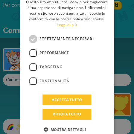
Questo sito web utilizza i cookie per migliorare
Per commentare devi effettuare il login
Registrati
ENGLISH
la tua esperienza di navigazione. Utilizzando il
Login
nostro sito web acconsenti a tutti i cookie in
FRENCH
conformità con la nostra policy per i cookie.
Leggi di più
GERMAN
Commenti
SPANISH
STRETTAMENTE NECESSARI
LITHUANIAN
Catenives
PERFORMANCE
HUNGARIAN
Pubblicato il
06/01/2021
PORTUGUESE
TARGETING
TURKISH
Carinooo
FUNZIONALITÀ
GREEK
Gimnastic
RUSSIAN
ACCETTA TUTTO
Pubblicato il
14/05/2019
DUTCH
RIFIUTA TUTTO
CATALAN
MOSTRA DETTAGLI