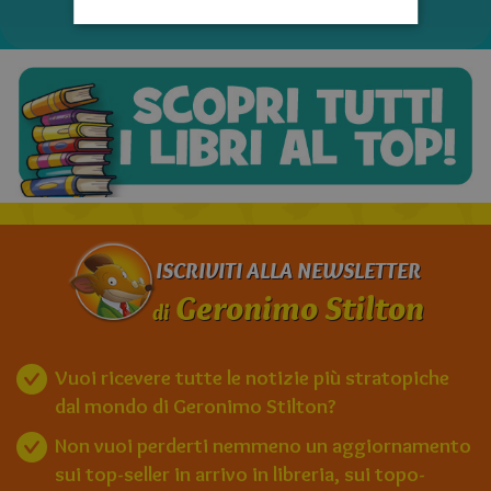
ISCRIVITI ALLA NEWSLETTER
Geronimo Stilton
di
Vuoi ricevere tutte le notizie più stratopiche
dal mondo di Geronimo Stilton?
Non vuoi perderti nemmeno un aggiornamento
sui top-seller in arrivo in libreria, sui topo-