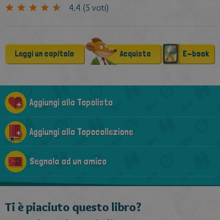
4.4
(
5
voti)
Leggi un capitolo
Acquista
E-book
Aggiungi alla Topolista
Aggiungi alla Topocollezione
Segnala ad un amico
Ti è piaciuto questo libro?