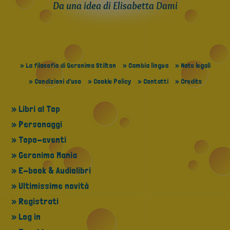
Da una idea di Elisabetta Dami
» La filosofia di Geronimo Stilton
» Cambia lingua
» Note legali
» Condizioni d'uso
» Cookie Policy
» Contatti
» Credits
» Libri al Top
» Personaggi
» Topo-eventi
» Geronimo Mania
» E-book & Audiolibri
» Ultimissime novità
» Registrati
» Log in