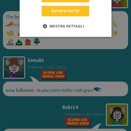
DUTCH
RIFIUTA TUTTO
CATALAN
Che bello !!!
MOSTRA DETTAGLI
bimabi
Pubblicato il
26/11/2022
wow bellissimo mi piacciono molto i miti greci
Beki14
Pubblicato il
26/11/2022