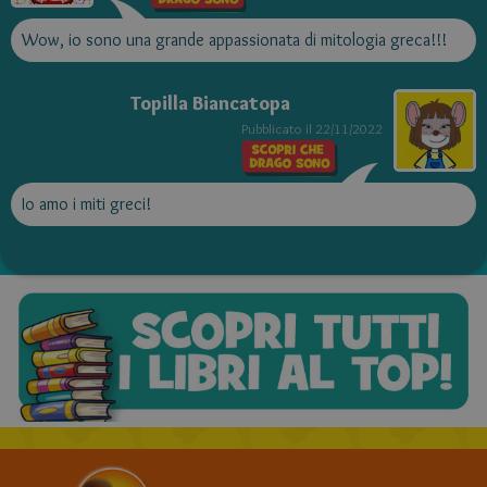
Wow, io sono una grande appassionata di mitologia greca!!!
Topilla Biancatopa
Pubblicato il
22/11/2022
Io amo i miti greci!