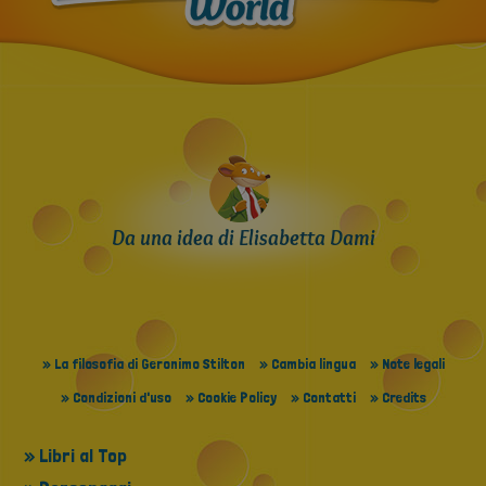
Da una idea di Elisabetta Dami
» La filosofia di Geronimo Stilton
» Cambia lingua
» Note legali
» Condizioni d'uso
» Cookie Policy
» Contatti
» Credits
» Libri al Top