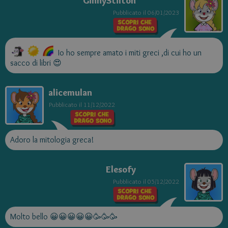
GinnyStilton
Pubblicato il
06/01/2023
Io ho sempre amato i miti greci ,di cui ho un
sacco di libri 😍
alicemulan
Pubblicato il
11/12/2022
Adoro la mitologia greca!
Elesofy
Pubblicato il
05/12/2022
Molto bello 😀😀😀😀😀🥳🥳🥳