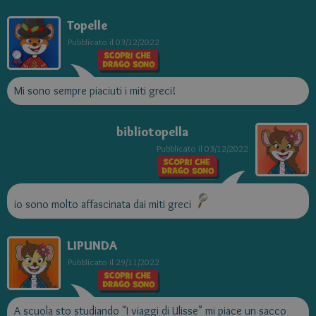
Topelle
Pubblicato il
03/12/2022
Mi sono sempre piaciuti i miti greci!
bibliotopella
Pubblicato il
03/12/2022
io sono molto affascinata dai miti greci
LIPUNDA
Pubblicato il
29/11/2022
A scuola sto studiando "I viaggi di Ulisse" mi piace un sacco