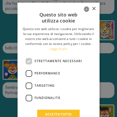
che ho letto un libro di Ulisse tuo di mio fratello quando era
×
piccolo
Questo sito web
utilizza cookie
ITALIAN
vincitrice.com
Questo sito web utilizza i cookie per migliorare
Pubblicato il
27/11/2022
ENGLISH
la tua esperienza di navigazione. Utilizzando il
nostro sito web acconsenti a tutti i cookie in
FRENCH
conformità con la nostra policy per i cookie.
bello!!! io non ho mai letto libri coi miti greci...
Leggi di più
GERMAN
SPANISH
STRETTAMENTE NECESSARI
Topo In Camper
LITHUANIAN
Pubblicato il
27/11/2022
PERFORMANCE
HUNGARIAN
PORTUGUESE
TARGETING
Sembra molto bello...
Purtroppo però a me l'epica non è mai piaciuta! XD
TURKISH
FUNZIONALITÀ
GREEK
gorgonzola2013
RUSSIAN
Pubblicato il
27/11/2022
ACCETTA TUTTO