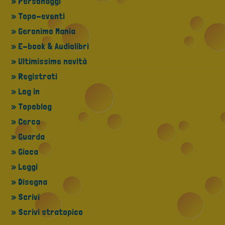
» Personaggi
» Topo-eventi
» Geronimo Mania
» E-book & Audiolibri
» Ultimissime novità
» Registrati
» Log in
» Topoblog
» Cerca
» Guarda
» Gioca
» Leggi
» Disegna
» Scrivi
» Scrivi stratopico