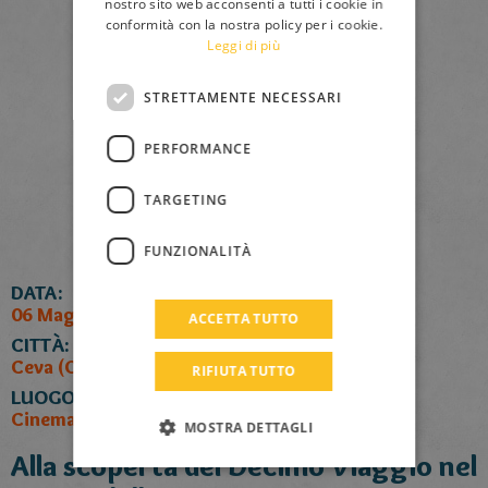
nostro sito web acconsenti a tutti i cookie in
FRENCH
conformità con la nostra policy per i cookie.
Leggi di più
GERMAN
SPANISH
STRETTAMENTE NECESSARI
LITHUANIAN
PERFORMANCE
HUNGARIAN
PORTUGUESE
TARGETING
TURKISH
FUNZIONALITÀ
GREEK
DATA:
RUSSIAN
06 Maggio 2017
ACCETTA TUTTO
CITTÀ:
DUTCH
Ceva (CN)
RIFIUTA TUTTO
CATALAN
LUOGO:
Cinema Sala Borsi
MOSTRA DETTAGLI
Alla scoperta del Decimo Viaggio nel