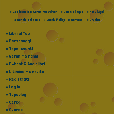
» La filosofia di Geronimo Stilton
» Cambia lingua
» Note legali
» Condizioni d'uso
» Cookie Policy
» Contatti
» Credits
» Libri al Top
» Personaggi
» Topo-eventi
» Geronimo Mania
» E-book & Audiolibri
» Ultimissime novità
» Registrati
» Log in
» Topoblog
» Cerca
» Guarda