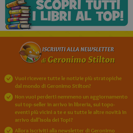
ISCRIVITI ALLA NEWSLETTER
Geronimo Stilton
di
Vuoi ricevere tutte le notizie più stratopiche
dal mondo di Geronimo Stilton?
Non vuoi perderti nemmeno un aggiornamento
sui top-seller in arrivo in libreria, sui topo-
eventi più vicini a te e su tutte le altre novità in
arrivo dall’Isola dei Topi?
Allora iscriviti alla newsletter di Geronimo