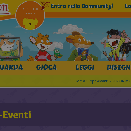
Entra nella Community!
Lo
Crea il tuo
Topavatar
UARDA
GIOCA
LEGGI
DISEGN
Home
›
Topo-eventi
›
GERONIMO 
-Eventi