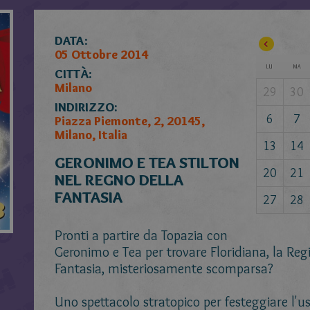
DATA:
05 Ottobre 2014
LU
MA
CITTÀ:
Milano
29
30
INDIRIZZO:
6
7
Piazza Piemonte, 2, 20145,
Milano, Italia
13
14
GERONIMO E TEA STILTON
20
21
NEL REGNO DELLA
FANTASIA
27
28
Pronti a partire da Topazia con
Geronimo e Tea per trovare Floridiana, la Reg
Fantasia, misteriosamente scomparsa?
Uno spettacolo stratopico per festeggiare l'us