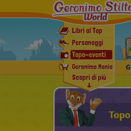
Libri al Top
Personaggi
Topo-eventi
G
Geronimo Mania
Scopri di più
E-book & Audiolibri
Ultimissime novità
Topo