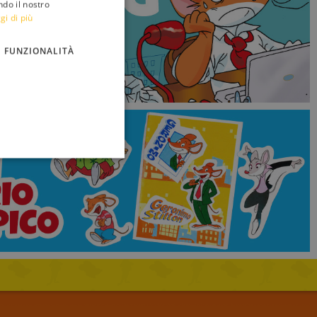
ndo il nostro
ITALIAN
gi di più
ENGLISH
FUNZIONALITÀ
FRENCH
GERMAN
SPANISH
LITHUANIAN
HUNGARIAN
PORTUGUESE
TURKISH
GREEK
RUSSIAN
DUTCH
CATALAN