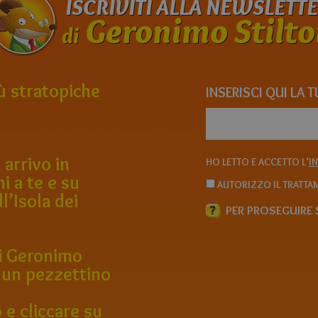
ISCRIVITI ALLA NEWSLETT
Geronimo Stilto
di
iù stratopiche
INSERISCI QUI LA 
 arrivo in
HO LETTO E ACCETTO L’
I
ni a te e su
AUTORIZZO IL TRATTAM
ll’Isola dei
?
PER PROSEGUIRE S
 di Geronimo
 un pezzettino
 e cliccare su