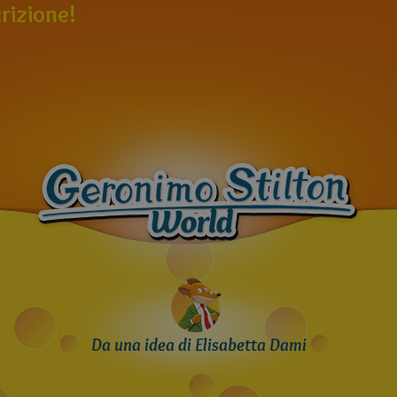
rizione!
Da una idea di Elisabetta Dami