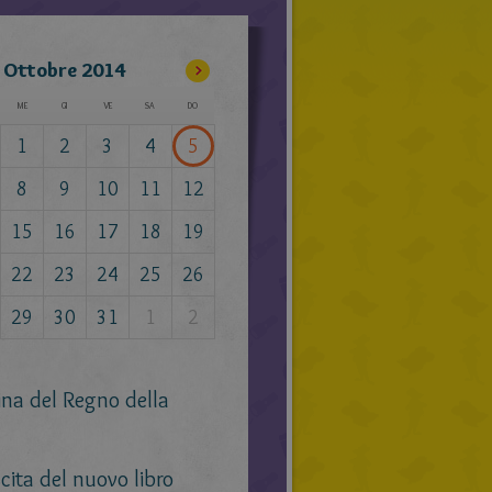
Ottobre
2014
ME
GI
VE
SA
DO
1
2
3
4
5
8
9
10
11
12
15
16
17
18
19
22
23
24
25
26
29
30
31
1
2
ina del Regno della
cita del nuovo libro