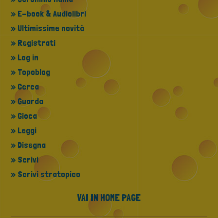
» E-book & Audiolibri
» Ultimissime novità
» Registrati
» Log in
» Topoblog
» Cerca
» Guarda
» Gioca
» Leggi
» Disegna
» Scrivi
» Scrivi stratopico
VAI IN HOME PAGE