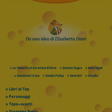
Da una idea di Elisabetta Dami
» La filosofia di Geronimo Stilton
» Cambia lingua
» Note legali
» Condizioni d'uso
» Cookie Policy
» Contatti
» Credits
» Libri al Top
» Personaggi
» Topo-eventi
» Geronimo Mania