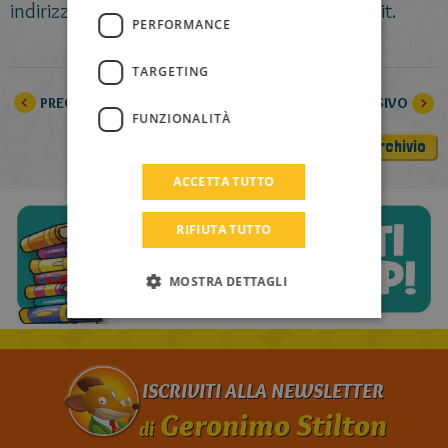
LITHUANIAN
indirizzo mail: biblioteca@comune.albinea.re.it.
PERFORMANCE
HUNGARIAN
PORTUGUESE
TARGETING
PRECEDENTE
SUCCESSIVO
TURKISH
FUNZIONALITÀ
GREEK
Archivio
RUSSIAN
ACCETTA TUTTO
DUTCH
RIFIUTA TUTTO
CATALAN
MOSTRA DETTAGLI
ISCRIVITI ALLA NEWSLETTER
Geronimo Stilton
di