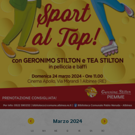
Marzo
2024
LU
MA
ME
GI
VE
SA
DO