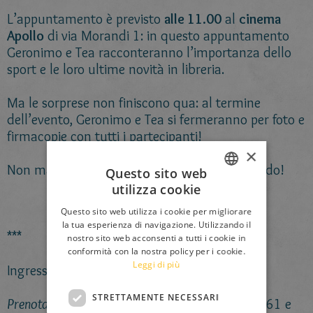
L’appuntamento è previsto
alle 11.00
al
cinema
Apollo
di via Morandi 1: in questo appuntamento
Geronimo e Tea racconteranno l’importanza dello
sport e le loro ultime novità in libreria.
Ma le sorprese non finiscono qua: al termine
dell’evento, Geronimo e Tea si fermeranno per foto e
firmacopie con tutti i partecipanti!
×
Non mancare per nessun formaggino al mondo!
Questo sito web
utilizza cookie
ITALIAN
Questo sito web utilizza i cookie per migliorare
ENGLISH
la tua esperienza di navigazione. Utilizzando il
***
nostro sito web acconsenti a tutti i cookie in
FRENCH
conformità con la nostra policy per i cookie.
Leggi di più
GERMAN
Ingresso libero fino a esaurimento posti.
SPANISH
STRETTAMENTE NECESSARI
Prenotazione consigliata
al numero 0522/590261 e