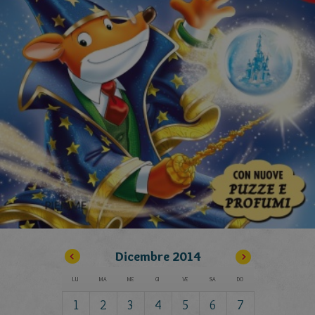
Dicembre
2014
LU
MA
ME
GI
VE
SA
DO
1
2
3
4
5
6
7