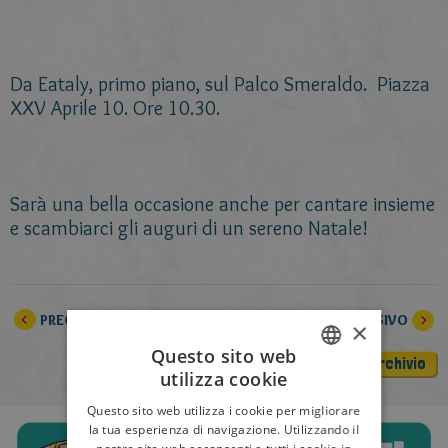
Da Eataly, primo piano, sul Palco Smeraldo. Piazza
XXV Aprile 10. Ore 10.30.
Sarà una bella occasione anche per cantare insieme
e scambiarci gli auguri di un sereno Natale!
PRECEDENTE
SUCCESSIVO
×
Questo sito web
Archivio
utilizza cookie
ITALIAN
Questo sito web utilizza i cookie per migliorare
ENGLISH
la tua esperienza di navigazione. Utilizzando il