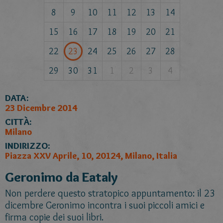
8
9
10
11
12
13
14
15
16
17
18
19
20
21
22
23
24
25
26
27
28
29
30
31
1
2
3
4
DATA:
23 Dicembre 2014
CITTÀ:
Milano
INDIRIZZO:
Piazza XXV Aprile, 10, 20124, Milano, Italia
Geronimo da Eataly
Non perdere questo stratopico appuntamento: il 23
dicembre Geronimo incontra i suoi piccoli amici e
firma copie dei suoi libri.