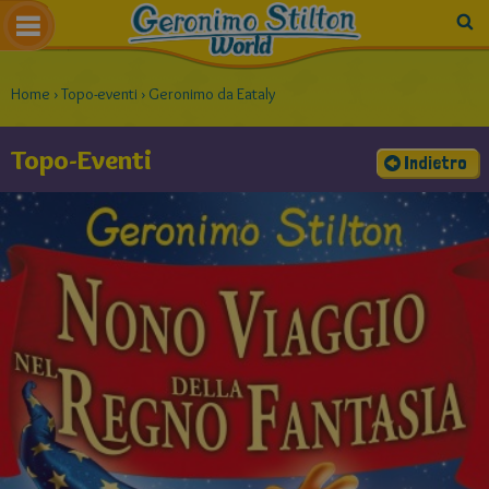
Home
›
Topo-eventi
›
Geronimo da Eataly
Topo-Eventi
Indietro