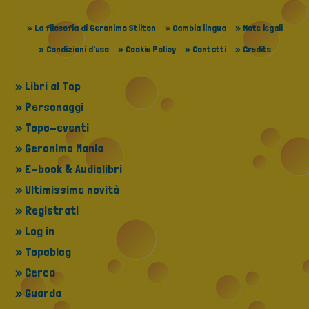
» La filosofia di Geronimo Stilton
» Cambia lingua
» Note legali
» Condizioni d'uso
» Cookie Policy
» Contatti
» Credits
» Libri al Top
» Personaggi
» Topo-eventi
» Geronimo Mania
» E-book & Audiolibri
» Ultimissime novità
» Registrati
» Log in
» Topoblog
» Cerca
» Guarda