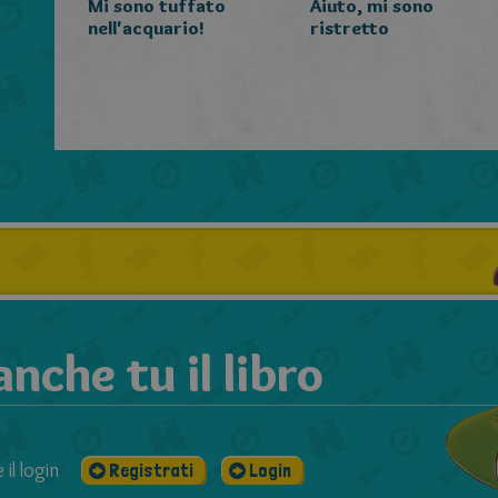
Mi sono tuffato
Aiuto, mi sono
nell'acquario!
ristretto
che tu il libro
il login
Registrati
Login