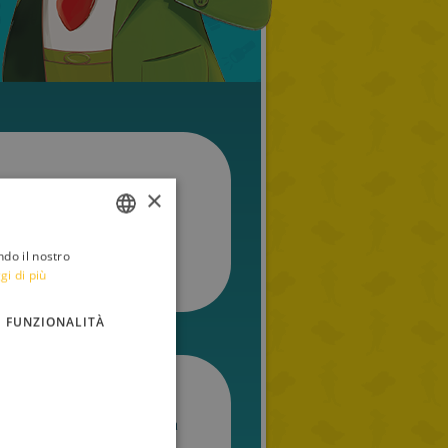
×
ndo il nostro
ITALIAN
gi di più
ENGLISH
FUNZIONALITÀ
FRENCH
GERMAN
SPANISH
 (quando ho commentato non
LITHUANIAN