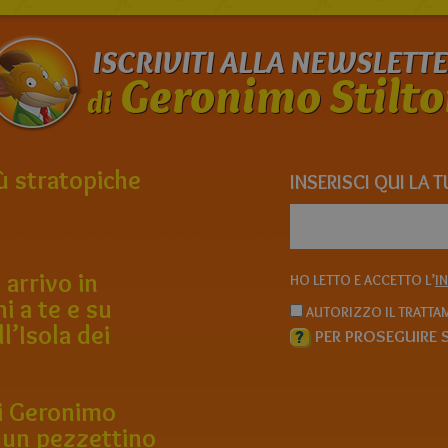
ISCRIVITI ALLA NEWSLETT
Geronimo Stilto
di
iù stratopiche
INSERISCI QUI LA 
 arrivo in
HO LETTO E ACCETTO L’
I
ni a te e su
AUTORIZZO IL TRATTAM
ll’Isola dei
?
PER PROSEGUIRE S
 di Geronimo
 un pezzettino