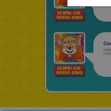
Go
Pubbli
29/02