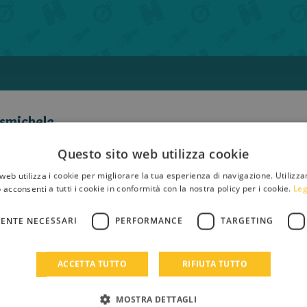
smichele
cato il
non era una bomba ger!
/2021
Questo sito web utilizza cookie
web utilizza i cookie per migliorare la tua esperienza di navigazione. Utilizza
 acconsenti a tutti i cookie in conformità con la nostra policy per i cookie.
Leg
ENTE NECESSARI
PERFORMANCE
TARGETING
ACCETTA TUTTO
RIFIUTA TUTTO
rgoncesare
Scusate mi correggo: quando avrò anche il libro nuovo
cato il
MOSTRA DETTAGLI
/2020
lo sapevo che esisteva).