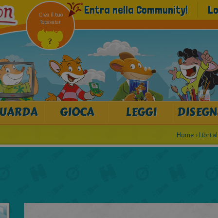
Entra nella Community!
Lo
Crea il tuo
Topavatar
UARDA
GIOCA
LEGGI
DISEGN
Home
›
Libri a