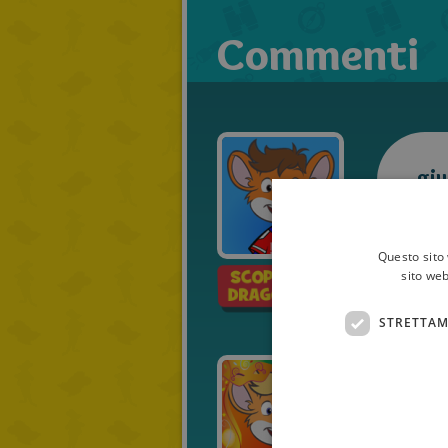
Commenti
giu
Pubbli
23/10
Questo sito 
sito web
STRETTAM
Go
Pubbli
04/04