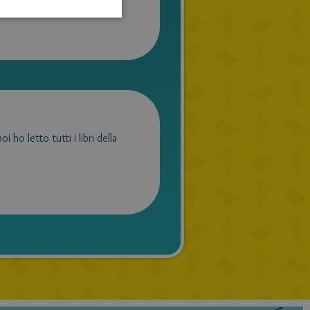
HUNGARIAN
PORTUGUESE
TURKISH
GREEK
RUSSIAN
DUTCH
ho letto tutti i libri della
CATALAN