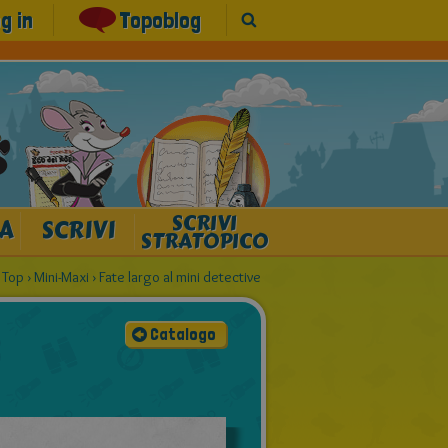
g in
Topoblog
SCRIVI
A
SCRIVI
STRATOPICO
l Top
›
Mini-Maxi
›
Fate largo al mini detective
Catalogo