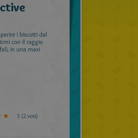
ective
arire i biscotti dal
irmi con il raggio
fali, in una maxi
5
(
2
voti)