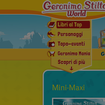
Libri al Top
Personaggi
Topo-eventi
G
Geronimo Mania
Scopri di più
E-book & Audiolibri
Ultimissime novità
Mini-Maxi