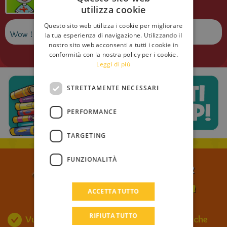
utilizza cookie
ITALIAN
Questo sito web utilizza i cookie per migliorare
ENGLISH
Wow ! #primo a commentare
la tua esperienza di navigazione. Utilizzando il
nostro sito web acconsenti a tutti i cookie in
FRENCH
conformità con la nostra policy per i cookie.
Leggi di più
GERMAN
SPANISH
STRETTAMENTE NECESSARI
LITHUANIAN
PERFORMANCE
HUNGARIAN
PORTUGUESE
TARGETING
TURKISH
FUNZIONALITÀ
ISCRIVITI ALLA NEWSLETTER
GREEK
Geronimo Stilton
RUSSIAN
di
ACCETTA TUTTO
DUTCH
RIFIUTA TUTTO
Vuoi ricevere tutte le notizie più stratopiche
CATALAN