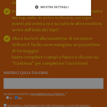
dal mondo di Geronimo Stilton?
MOSTRA DETTAGLI
Non vuoi perderti nemmeno un aggiornamento
sui top-seller in arrivo in libreria, sui topo-
eventi più vicini a te e su tutte le altre novità in
arrivo dall’Isola dei Topi?
Allora iscriviti alla newsletter di Geronimo
Stilton! È facile come mangiare un pezzettino
di formaggio:
basta compilare i campi a fianco e cliccare su
“Continua” per completare l'iscrizione!
INSERISCI QUI LA TUA EMAIL
HO LETTO E ACCETTO L’
INFORMATIVA SULLA PRIVACY.
*
SI
NO
AUTORIZZO IL TRATTAMENTO DEI DATI PERSONALI A SCOPI INFORMATIVI.