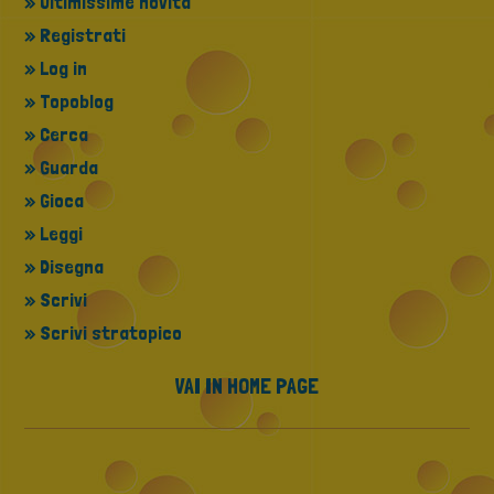
» Ultimissime novità
» Registrati
» Log in
» Topoblog
» Cerca
» Guarda
» Gioca
» Leggi
» Disegna
» Scrivi
» Scrivi stratopico
VAI IN HOME PAGE