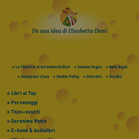
Da una idea di Elisabetta Dami
» La filosofia di Geronimo Stilton
» Cambia lingua
» Note legali
» Condizioni d'uso
» Cookie Policy
» Contatti
» Credits
» Libri al Top
» Personaggi
» Topo-eventi
» Geronimo Mania
» E-book & Audiolibri